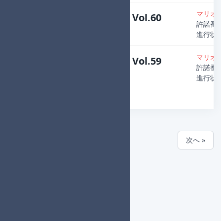
マリオ
Midnight個人杯 Vol.60
許諾番号：
主催者
：Denzo
進行状
マリオ
Midnight個人杯 Vol.59
許諾番号：
主催者
：Denzo
進行状
« 前へ
次へ »