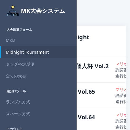
MK大会システム
大会応募フォーム
大会応募フォーム - Midnight
MKB
Tournament
Midnight Tournament
マリオ
タッグ杯定期便
SuperMidnight個人杯 Vol.2
許諾番号：
主催者
：Denzo
全ての大会
進行状
マリオ
Midnight個人杯 Vol.65
組分けツール
許諾番号：
主催者
：Denzo
進行状
ランダム方式
スネーク方式
マリオ
Midnight個人杯 Vol.64
許諾番号：
主催者
：Denzo
進行状
アカウント