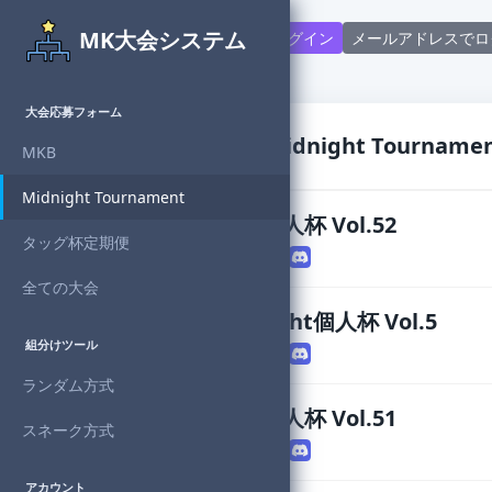
MK大会システム
Discord連携で新規登録・ログイン
メールアドレスでロ
大会応募フォーム
大会応募フォーム - Midnight Tourname
MKB
Midnight Tournament
Midnight個人杯 Vol.52
タッグ杯定期便
主催者
：Denzo
全ての大会
OverMidnight個人杯 Vol.5
組分けツール
主催者
：Denzo
ランダム方式
Midnight個人杯 Vol.51
スネーク方式
主催者
：Denzo
アカウント