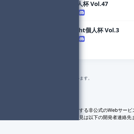
Midnight個人杯 Vol.47
主催者
：Denzo
OverMidnight個人杯 Vol.3
主催者
：Denzo
全
83
件中
21
～
30
件を表示しています。
当サービスは個人が開発・運営する非公式のWebサー
サービスに関するご質問・ご意見は以下の開発者連絡先
Twitter：
@sshr99
Discord：
sasahara4210
© 2022 MK