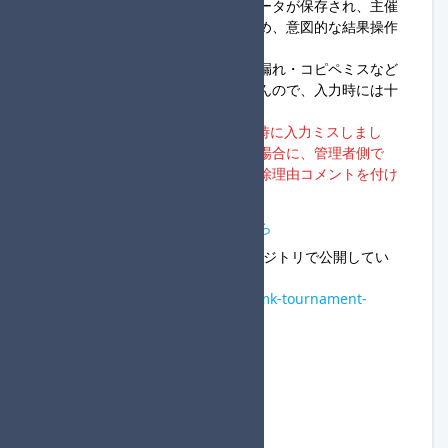
また、組み分け実行後には必ずデータが保存され、主催
者自身でデータ削除はできないため、意図的な結果操作
ができません。
組み分けデータの入力内容に補充漏れ・コピペミスなど
があっても、やり直しができませんので、入力時には十
分注意してください。
※大会主催者様から「組み分けの時に入力ミスしまし
た」などの個別連絡をいただいた場合に、管理者側で
「組み分け失敗データ」として削除理由コメントを付け
る場合があります。
組分けツールの使い方説明はこちら
ソースコードは以下のGitHubリポジトリで公開してい
ます。
https://github.com/y-sasahara/mk-tournament-
system
スネーク方式の組分けはこちら