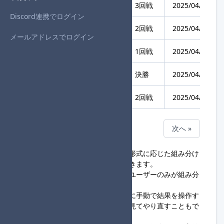
第43回 タッグ杯定期便
3回戦
2025/04/20 21:
Discord連携でログイン
第43回 タッグ杯定期便
2回戦
2025/04/20 20:
メールアドレスでログイン
第43回 タッグ杯定期便
1回戦
2025/04/20 18:
OverMidnight個人杯 Vol.8
決勝
2025/04/13 00:
OverMidnight個人杯 Vol.8
2回戦
2025/04/13 00:
« 前へ
次へ »
組み分けツールでは、大会の対戦形式に応じた組み分け
データを作成・保存することができます。
現時点では、大会主催権限のあるユーザーのみが組み分
けデータを作成できます。
このツールでは、組み分け実行時に手動で結果を操作す
ることはできず、実行前に結果を見てやり直すこともで
きません。