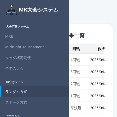
MK大会システム
大会応募フォーム
組分けツール - 組分け結果一覧
MKB
Midnight Tournament
大会名
回戦
作成日時
タッグ杯定期便
8周年大規模個人杯
4回戦
2025/04/26 23:
全ての大会
8周年大規模個人杯
3回戦
2025/04/26 22:
組分けツール
8周年大規模個人杯
2回戦
2025/04/26 21:
ランダム方式
8周年大規模個人杯
1回戦
2025/04/26 19:
スネーク方式
第43回 タッグ杯定期便
準決勝
2025/04/20 22:
アカウント