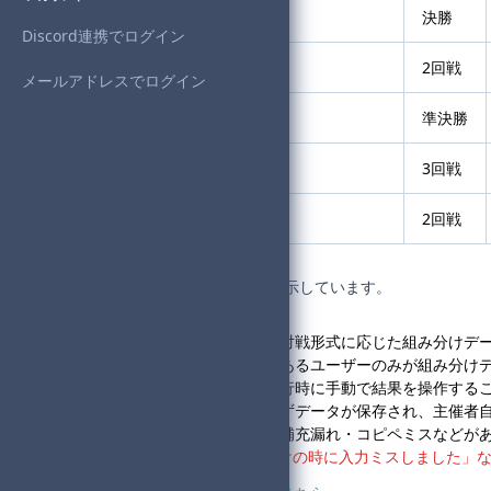
Midnight個人杯 Vol.56
決勝
Discord連携でログイン
Midnight個人杯 Vol.56
2回戦
メールアドレスでログイン
第41回 タッグ杯定期便
準決勝
第41回 タッグ杯定期便
3回戦
第41回 タッグ杯定期便
2回戦
全
692
件中
91
～
100
件を表示しています。
組み分けツールでは、大会の対戦形式に応じた組み分けデ
現時点では、大会主催権限のあるユーザーのみが組み分け
このツールでは、組み分け実行時に手動で結果を操作する
また、組み分け実行後には必ずデータが保存され、主催者
組み分けデータの入力内容に補充漏れ・コピペミスなどが
※大会主催者様から「組み分けの時に入力ミスしました」