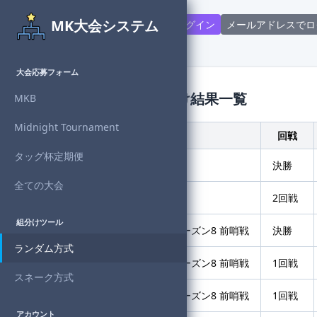
MK大会システム
Discord連携で新規登録・ログイン
メールアドレスでロ
大会応募フォーム
組分けツール - 組分け結果一覧
MKB
Midnight Tournament
大会名
回戦
タッグ杯定期便
OverMidnight個人杯 Vol.7
決勝
全ての大会
OverMidnight個人杯 Vol.7
2回戦
組分けツール
Midnight Tournament シーズン8 前哨戦
決勝
ランダム方式
Midnight Tournament シーズン8 前哨戦
1回戦
スネーク方式
Midnight Tournament シーズン8 前哨戦
1回戦
アカウント