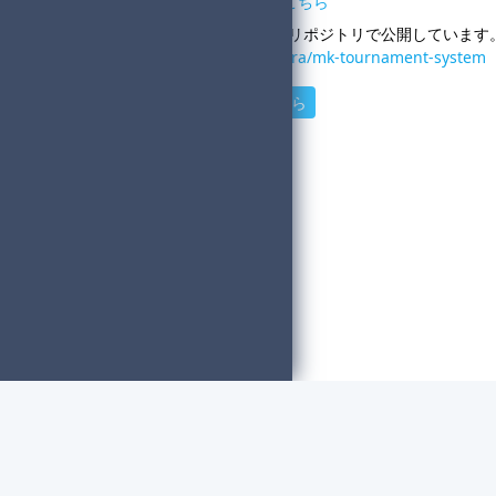
組分けツールの使い方説明はこちら
ソースコードは以下のGitHubリポジトリで公開しています
https://github.com/y-sasahara/mk-tournament-system
スネーク方式の組分けはこちら