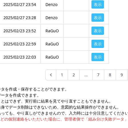
2025/02/27 23:54
Denzo
表示
2025/02/27 23:28
Denzo
表示
2025/02/23 23:52
RaGuO
表示
2025/02/23 22:59
RaGuO
表示
2025/02/23 22:03
RaGuO
表示
1
2
...
7
8
9
ータを作成・保存することができます。
データを作成できます。
ことはできず、実行前に結果を見てやり直すこともできません。
自身でデータ削除はできないため、意図的な結果操作ができません。
あっても、やり直しができませんので、入力時には十分注意してくださ
などの個別連絡をいただいた場合に、管理者側で「組み分け失敗データ