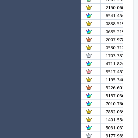
21
ニュードリュア
2150-0605-254
22
るりちゃんせんぱい
6541-4548-989
23
PICOPARK2
0838-5195-720
24
Magical
0685-2192-271
25
しょしんしゃ
2007-9782-470
26
G
0530-7125-663
27
かんのみほ
1703-3377-960
28
cavitation
4711-8248-721
29
noin
8517-4570-260
30
あら。
1195-3400-804
31
ぺんぎん
5226-6017-632
32
ばちこりちいかわ
5157-0364-152
33
ふっかつのかぷれ
7010-7663-804
34
きらりんぶいっ☆
7852-0396-698
35
む
1401-5540-015
36
アカシア
5031-0373-644
37
ライミ
3177-9854-021