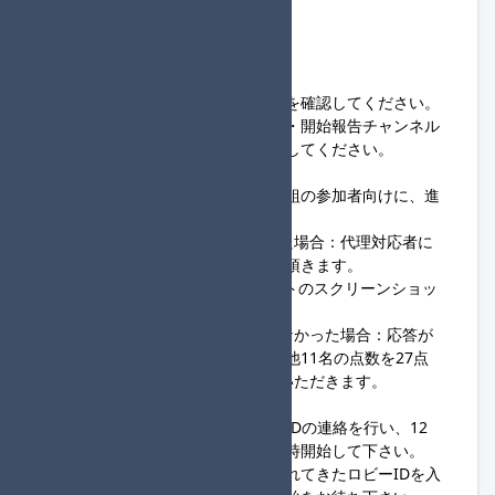
録は解除されます。
◆1回戦開始までの流れ
①22:50～22:55
・進行役、参加者は、
組分け結果
を確認してください。
・進行役は、応答確認のため
開設・開始報告チャンネル
にて主催の投稿にスタンプを押下してください。
②22:55～23:00
・進行役から応答がない場合、同組の参加者向けに、進
行役の代理対応者を募集します。
→23:10までに代理対応者が現れた場合：代理対応者に
フレンド申請、ロビー開設を実施頂きます。
※代理対応者は、各レースリザルトのスクリーンショッ
トを実施頂くようお願いします。
→23:10までに代理対応者が現れなかった場合：応答が
ない進行役については失格。その他11名の点数を27点
として計算し、2次予選に進んでいただきます。
③23:00～
・進行役は、ロビー開設＆ロビーIDの連絡を行い、12
人揃った組から開始連絡を行い随時開始して下さい。
・参加者は、同組進行役から送られてきたロビーIDを入