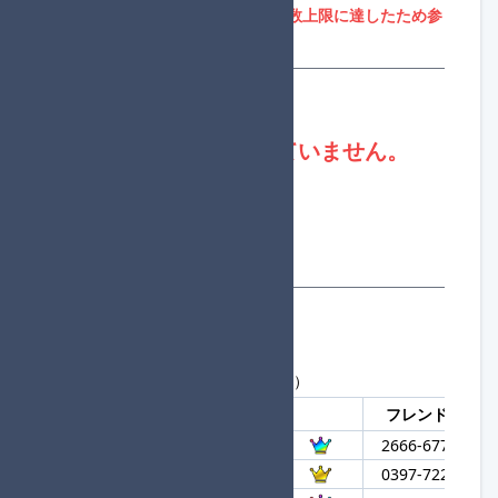
参加者募集期間外、または参加人数上限に達したため参
加登録はできません。
登録状況
現在、進行役は不足していません。
合計参加者数：76
一般参加者数：68
進行役数：8
合計組数：6
参加者一覧
現在の参加者数：76人
最大 144 人まで（補欠は最大 3 人）
登録順
大会参加名
フレンドコード
1
チョコケーキ
2666-6773-520
2
ShinaYuika
0397-7222-152