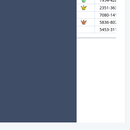
72
fool logic
1954-4289-958
73
どどあどん！
2351-3637-422
74
えぐぅ
7080-1416-823
75
マックスむらい
5836-8075-569
76
きさ
5453-3114-652
組分け用参加者リスト