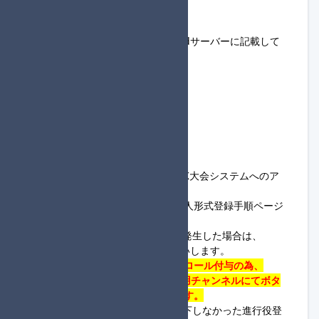
◆共通ルールについて
・以下に関するルールは、
Discordサーバー
に記載して
おります。
#参加登録について
#禁止・注意事項について
#補欠補充について
#得点上位・同点処理について
#回線落ちした際の処理
◆参加方法について
・
アカウント登録手順
を参考に
MK大会システム
へのア
カウント登録をお願いします。
・大会の参加登録については、
個人形式登録手順ページ
を参考に参加登録をお願いします。
※上記について不明な点や問題が発生した場合は、
Discordサーバー
まで連絡をお願いします。
・
進行役で登録された方は進行役ロール付与の為、
Discordサーバー
の
進行登録確認用チャンネル
にてボタ
ンを押下して頂くようお願いします。
※参加締め切りまでにボタンを押下しなかった進行役登