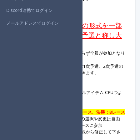
Discord連携でログイン
◆始めに
メールアドレスでログイン
本大会は1回戦、2回戦の形式を一部
変更し、1次予選、2次予選と称し大
会を進行します。
→1次予選、2次予選は成績に関わらず全員が参加となり
ます。
→3回戦を準決勝と称し、準決勝は1次予選、2次予選の
成績上位36名が参加することができます。
◆ルール
・グランプリ150cc 個人戦 ノーマルアイテム CPUつよ
い マシンすべて
・全回戦必ずCPUあり
・
1次予選&2次予選&準決勝:：4レース、決勝：8レース
・カスタマイズ、コントローラーの選択や変更は自由
・登録した参加名と同じ名前でレースに参加
（1回戦でミスがあった場合は2回戦から修正して下さ
い）