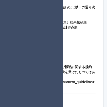
す。
・各回戦のロビー主催を担当する進行役は以下の通り決
定します。
・1次予選 / 大会フォーム登録順
・2次予選 / 前回戦での順位昇順→集計結果投稿順
・準決勝 / 1次予選&2次予選での合計得点順
・決勝 / 前回戦の得点順
◆主催連絡先
@SND_Denzo
snddenzo
◆コミュニティ大会への出場および観戦に関する規約
・この大会は、任天堂の協賛・提携を受けたものではあ
りません。
https://www.nintendo.co.jp/tournament_guideline/r
ules.html
参加登録