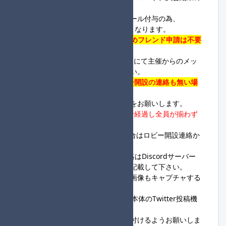
集計が可能な方が務めます。
・進行役で登録した方は進行役ロール付与の為、
Discordサーバー
まで連絡が必須となります。
・
本大会は、ロビーIDを用いるためフレンド申請は不要
となります。
※応答確認の為、
Discordサーバー
にて主催からのメッ
セージにスタンプを押下して下さい。
・
23:00までに応答がなく、ロビー開設の連絡も無い場
合は失格となる場合があります。
・ロビー開設とレース開始の連絡をお願いします。
・
進行役のロビー開設連絡から5分経過し全員が揃わず
連絡もない場合は開始して下さい。
※未合流の方から連絡があった場合はロビー開設連絡か
ら最大10分待ちます。
※ロビー開設&ロビーID、開始連絡は
Discordサーバー
内の
開設・開始報告チャンネル
に記載して下さい。
・回線落ちに備え毎レースの結果画像もキャプチャする
ようにお願いします。
・
大規模杯集計用計算機
、Switch本体のTwitter投稿機
能の使用を推奨します。
・試合結果に主催用コピペを貼り付けるようお願いしま