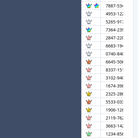
38
まいたけぐるぐる★進
7887-5348-187
39
ひまじんはブロンズ
4953-1226-521
40
たぬきたいちょー
5265-9172-433
41
よっしー
7364-2393-032
42
ひらさか よつゆ
2847-2209-759
43
u40
6683-1942-240
44
わむる
0740-8408-721
45
ゆずは
6645-5061-143
46
No Logic
8337-1516-730
47
すみぽん！
3102-9400-815
48
AYU
1674-3983-569
49
Mのまさと
2325-2860-732
50
ししょうはnoel
5533-0338-622
51
りんごふぁんぼーい
1906-1261-780
52
ゆめみる
2119-7620-052
53
Mastermind
3663-1424-542
54
FENNEL_イム
1234-8567-850