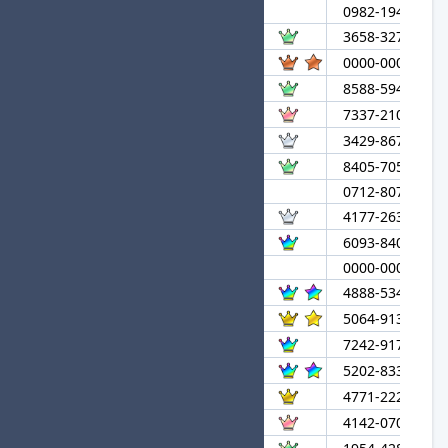
55
ぼちやま
0982-1941-311
56
むらたりゅう
3658-3276-201
57
あ★ね★進
0000-0000-003
58
くうはくとカタルシス
8588-5948-685
59
seraph
7337-2102-862
60
しゃっくんDX
3429-8677-896
61
Goodra
8405-7050-124
62
めちにゃん
0712-8079-451
63
とくがわはんどうたい
4177-2633-432
64
Xevel
6093-8400-863
65
9V◇
0000-0000-123
66
sayatti★進
4888-5341-369
67
FNC YukaF★進
5064-9139-480
68
ねむい
7242-9176-381
69
ボッッキマン★進
5202-8334-404
70
Dow
4771-2225-371
71
たいきっく
4142-0703-134