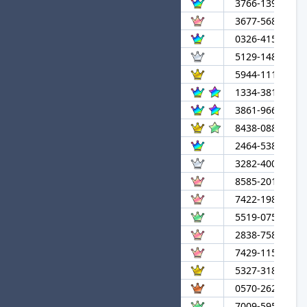
3
さかてん
3766-1393-550
4
そらをとぶそんちょう
3677-5688-738
5
ばちこりかさい
0326-4150-953
6
The Bubble
5129-1483-522
7
メロンパン
5944-1111-913
8
Automation★進
1334-3812-052
9
マサト★進
3861-9668-178
10
tarachine!★進
8438-0887-019
11
みたらしだんご
2464-5381-890
12
Cavern
3282-4002-164
13
いぶいろデイズ
8585-2019-041
14
こかげんぬ
7422-1986-601
15
ぴか！
5519-0752-002
16
いちのせ
2838-7586-818
17
あめにもまけず
7429-1154-612
18
Rz
5327-3184-612
19
ひてんのま
0570-2620-224
20
め
7009-5957-388