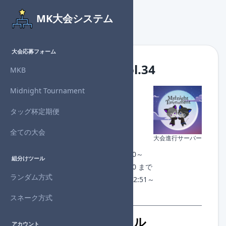
MK大会システム
大会応募フォーム
Midnight個人杯 Vol.34
MKB
Midnight Tournament
主催者
：Denzo
対戦形式：個人
タッグ杯定期便
回戦数
：4回戦制
進行状況：
開催終了
全ての大会
大会進行サーバー
チェックイン：なし
開催日時：2024年9月5日(木) 23:00～
組分けツール
募集期間：2024年9月5日(木) 22:50 まで
ランダム方式
1回戦組分け：2024年9月5日(木) 22:51～
許諾番号：NJ24-AABPA-N01088
スネーク方式
開催概要・参加ルール
アカウント