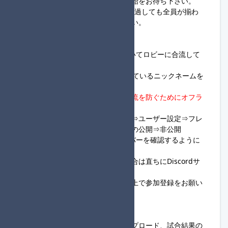
力し、ロビーに合流し、レース開始をお待ち下さい。
※進行役は、ロビー開設後、5分経過しても全員が揃わ
ず連絡も無い場合は開始して下さい。
◆参加者様へ
・23:00になり次第ロビーIDを用いてロビーに合流して
下さい。
・参加名はSwitch本体に設定されているニックネームを
使用して下さい。
・
進行役でない方は、部外者の合流を防ぐためにオフラ
イン設定を行って下さい。
※Switchホーム画面⇒マイページ⇒ユーザー設定⇒フレ
ンド機能の設定⇒オンライン状況の公開⇒非公開
・大会当日は随時、
Discordサーバー
を確認するように
して下さい。
・ロビー開設後に入室できない場合は直ちに
Discordサ
ーバー
へ連絡して下さい。
・大会ルールを全て読み理解した上で参加登録をお願い
します。
◆進行役様へ
・進行役はロビー開設、画像アップロード、試合結果の