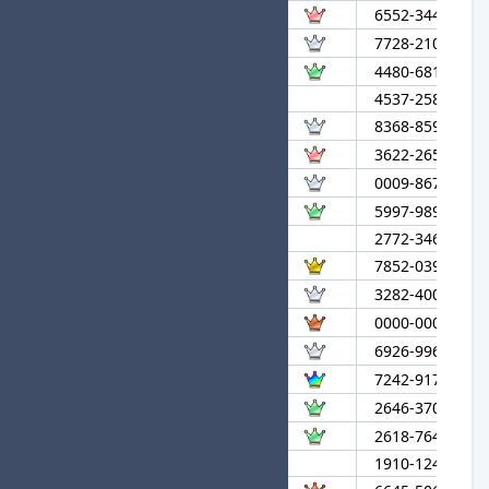
51
がまんじるおう
6552-3449-460
52
ほんとにいそがしい
7728-2100-332
53
onlyちーずらんど
4480-6811-271
54
Technostar
4537-2589-178
55
Li
8368-8599-757
56
しんげきのきょじん
3622-2656-202
57
MIYEON
0009-8674-570
58
ニートなデジギガス
5997-9895-085
59
アナボリック
2772-3461-822
60
Toto0v0
7852-0396-698
61
Cavern
3282-4002-164
62
はわわわわわわわわわ
0000-0000-002
63
しろふえ
6926-9967-027
64
AlpinePass
7242-9176-381
65
ぺ
2646-3705-598
66
てぃーたいむ
2618-7643-679
67
ars
1910-1247-291