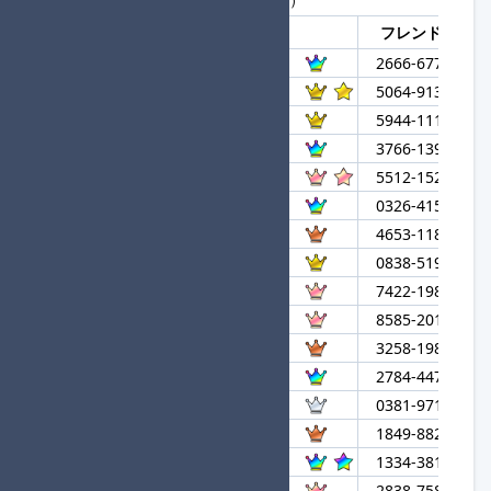
登録順
大会参加名
フレンドコード
1
フライドチキン
2666-6773-520
2
laplus★進
5064-9139-480
3
メロンパン
5944-1111-913
4
さかてん
3766-1393-550
5
Actually★進
5512-1523-333
6
ばちこりかさい
0326-4150-953
7
Soranji
4653-1183-681
8
Tenjo
0838-5195-720
9
あかみ・D・かるび
7422-1986-601
10
4EVERMUSIC
8585-2019-041
11
ふうんなkerooo
3258-1984-839
12
な
2784-4470-580
13
スマトラけいびたい
0381-9710-933
14
Aspirement
1849-8823-409
15
dystopia★進
1334-3812-052
16
おにくのくにのおひめ
2838-7586-818