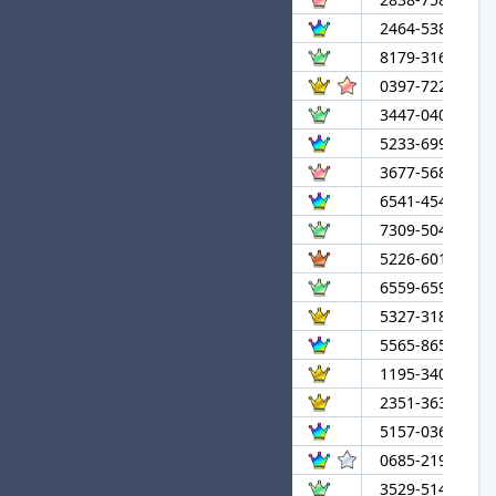
17
カツどんvsてんどん
2464-5381-890
18
MTI☆
8179-3161-542
19
しらなみらむね★進
0397-7222-152
20
Mr.H
3447-0400-233
21
Denzo
5233-6991-032
22
MMG☆そんちょう
3677-5688-738
23
MAYU
6541-4548-989
24
Denzo1919£
7309-5043-822
25
ED★gorio
5226-6017-632
26
.n
6559-6599-937
27
テストまえ
5327-3184-612
28
8ぐんだいひょう
5565-8650-721
29
jr.
1195-3400-804
30
そんな...
2351-3637-422
31
ばちこりちいかわ
5157-0364-152
32
しいたけ★進
0685-2192-271
33
FamilySong
3529-5141-870