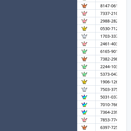
34
Barbossa
8147-0610-491
35
seraph
7337-2102-862
36
やくもべに
2988-2826-676
37
G
0530-7125-663
38
すがわらみゆ
1703-3377-960
39
バニラアイス
2461-4030-545
40
momoken
6165-9012-214
41
Savage
7382-2989-977
42
Win Pyxis
2244-1037-443
43
GADORO
5373-0471-543
44
りんごふぁんぼーい
1906-1261-780
45
mjrよこせ
7503-3757-221
46
ショコラカタブラ
5031-0373-644
47
ふっかつのかぷれ
7010-7663-804
48
よっしー
7364-2393-032
49
ねぶそく
7853-7746-797
50
えまたそ
6397-7251-670