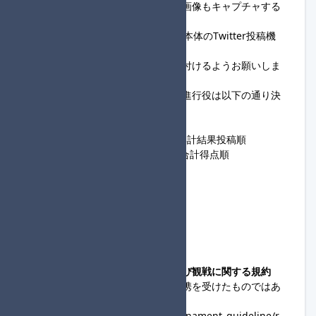
・回線落ちに備え毎レースの結果画像もキャプチャする
ようにお願いします。
・
大規模杯集計用計算機
、Switch本体のTwitter投稿機
能の使用を推奨します。
・試合結果に主催用コピペを貼り付けるようお願いしま
す。
・各回戦のロビー主催を担当する進行役は以下の通り決
定します。
・1回戦 / 大会フォーム登録順
・2回戦 / 前回戦での順位昇順→集計結果投稿順
・準決勝 / 1次予選&2次予選での合計得点順
・決勝 / 前回戦の得点順
◆主催連絡先
@SND_Denzo
snddenzo
◆コミュニティ大会への出場および観戦に関する規約
・この大会は、任天堂の協賛・提携を受けたものではあ
りません。
https://www.nintendo.co.jp/tournament_guideline/r