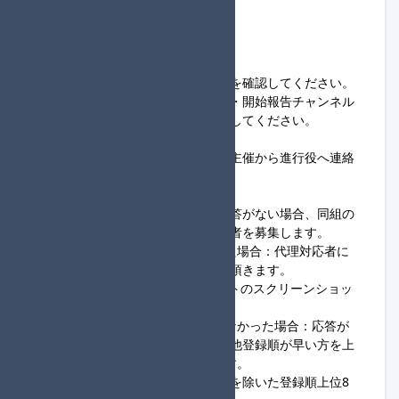
録は解除されます。
◆1回戦開始までの流れ
①22:45～22:50
・進行役、参加者は、
組分け結果
を確認してください。
・進行役は、応答確認のため
開設・開始報告チャンネル
にて主催の投稿にスタンプを押下してください。
②22:50～22:55
・進行役からの応答がない場合、主催から進行役へ連絡
を行います。
③22:55～23:00
・上記②の対応後も進行役から応答がない場合、同組の
参加者向けに、進行役の代理対応者を募集します。
→23:05までに代理対応者が現れた場合：代理対応者に
フレンド申請、ロビー開設を実施頂きます。
※代理対応者は、各レースリザルトのスクリーンショッ
トを実施頂くようお願いします。
→23:05までに代理対応者が現れなかった場合：応答が
ない進行役については失格。その他登録順が早い方を上
位として1回戦通過者を判断します。
※1回戦が8人通過の場合、進行役を除いた登録順上位8