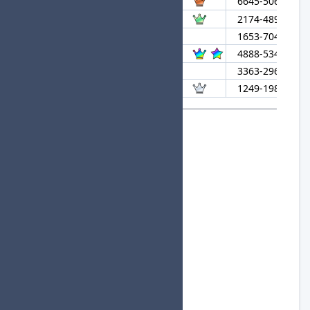
68
ゆずは
6645-5061-143
69
Kotone☆HBD
2174-4898-401
70
Roadstar
1653-7048-899
71
sayatti★進
4888-5341-369
72
NDP
3363-2965-750
73
なまちゃ
1249-1987-178
組分け用参加者リスト