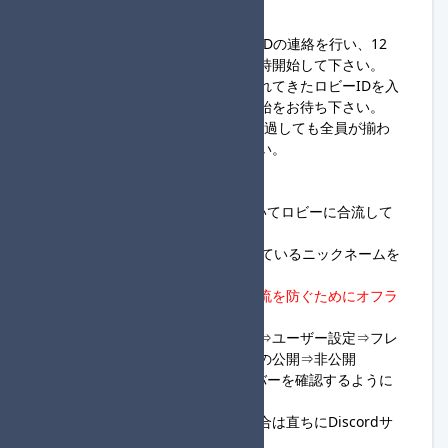
人が1回戦通過者となります。
④23:00～
・進行役は、ロビー開設＆ロビーIDの連絡を行い、12
人揃った組から開始連絡を行い随時開始して下さい。
・参加者は、同組進行役から送られてきたロビーIDを入
力し、ロビーに合流し、レース開始をお待ち下さい。
※進行役は、ロビー開設後、5分経過しても全員が揃わ
ず連絡も無い場合は開始して下さい。
◆参加者様へ
・23:00になり次第ロビーIDを用いてロビーに合流して
下さい。
・参加名はSwitch本体に設定されているニックネームを
使用して下さい。
・
進行役でない方は、部外者の合流を防ぐためにオフラ
イン設定を行って下さい。
※Switchホーム画面⇒マイページ⇒ユーザー設定⇒フレ
ンド機能の設定⇒オンライン状況の公開⇒非公開
・大会当日は随時、
Discordサーバー
を確認するように
して下さい。
・ロビー開設後に入室できない場合は直ちに
Discordサ
ーバー
へ連絡して下さい。