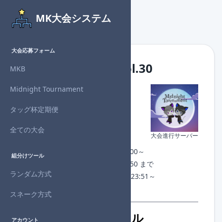
MK大会システム
大会応募フォーム
Midnight個人杯 Vol.30
MKB
Midnight Tournament
主催者
：Denzo
対戦形式：個人
タッグ杯定期便
回戦数
：4回戦制
進行状況：
開催終了
全ての大会
大会進行サーバー
チェックイン：なし
開催日時：2024年7月25日(木) 23:00～
組分けツール
募集期間：2024年7月25日(木) 22:50 まで
ランダム方式
1回戦組分け：2024年7月25日(木) 23:51～
許諾番号：NJ24-AABPA-N01066
スネーク方式
開催概要・参加ルール
アカウント