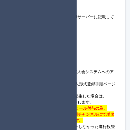
◆共通ルールについて
・以下に関するルールは、
Discordサーバー
に記載して
おります。
#参加登録について
#禁止・注意事項について
#補欠補充について
#得点上位・同点処理について
#回線落ちした際の処理
◆参加方法について
・
アカウント登録手順
を参考に
MK大会システム
へのア
カウント登録をお願いします。
・大会の参加登録については、
個人形式登録手順ページ
を参考に参加登録をお願いします。
※上記について不明な点や問題が発生した場合は、
Discordサーバー
まで連絡をお願いします。
・
進行役で登録された方は進行役ロール付与の為、
Discordサーバー
の
進行登録確認用チャンネル
にてボタ
ンを押下して頂くようお願いします。
※参加締め切りまでにボタンを押下しなかった進行役登