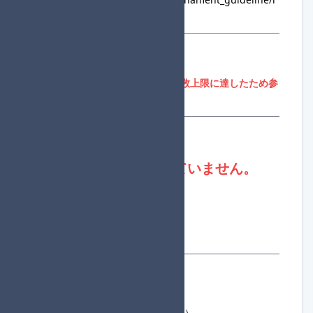
ules.html
参加登録
参加者募集期間外、または参加人数上限に達したため参
加登録はできません。
登録状況
現在、進行役は不足していません。
合計参加者数：73
一般参加者数：67
進行役数：6
合計組数：6
参加者一覧
現在の参加者数：73人
最大 144 人まで（補欠は最大 3 人）