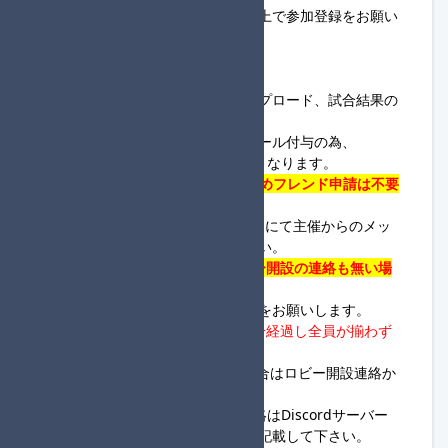
・大会ルールを全て読み理解した上で参加登録をお願い
します。
◆進行役様へ
・進行役はロビー開設、画像アップロード、試合結果の
集計が可能な方が務めます。
・進行役で登録した方は進行役ロール付与の為、
Discordサーバー
まで連絡が必須となります。
・
本大会は、ロビーIDを用いるためフレンド申請は不要
となります。
※応答確認の為、
Discordサーバー
にて主催からのメッ
セージにスタンプを押下して下さい。
・
23:00までに応答がなく、ロビー開設の連絡も無い場
合は失格となる場合があります。
・ロビー開設とレース開始の連絡をお願いします。
・
進行役のロビー開設連絡から5分経過し全員が揃わず
連絡もない場合は開始して下さい。
※未合流の方から連絡があった場合はロビー開設連絡か
ら最大10分待ちます。
※ロビー開設&ロビーID、開始連絡は
Discordサーバー
内の
開設・開始報告チャンネル
に記載して下さい。