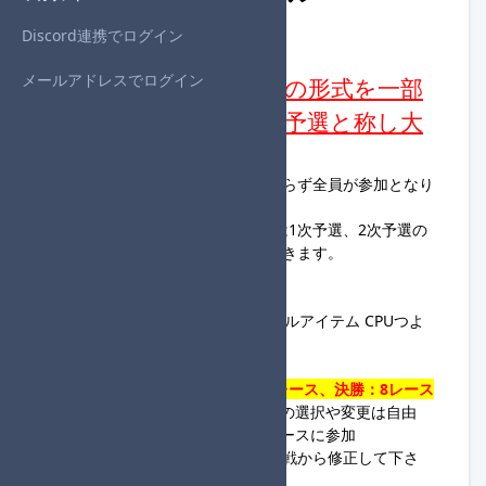
Discord連携でログイン
◆始めに
メールアドレスでログイン
本大会は1回戦、2回戦の形式を一部
変更し、1次予選、2次予選と称し大
会を進行します。
→1次予選、2次予選は成績に関わらず全員が参加となり
ます。
→3回戦を準決勝と称し、準決勝は1次予選、2次予選の
成績上位36名が参加することができます。
◆ルール
・グランプリ150cc 個人戦 ノーマルアイテム CPUつよ
い マシンすべて
・全回戦必ずCPUあり
・
1次予選&2次予選&準決勝:：4レース、決勝：8レース
・カスタマイズ、コントローラーの選択や変更は自由
・登録した参加名と同じ名前でレースに参加
（1回戦でミスがあった場合は2回戦から修正して下さ
い）