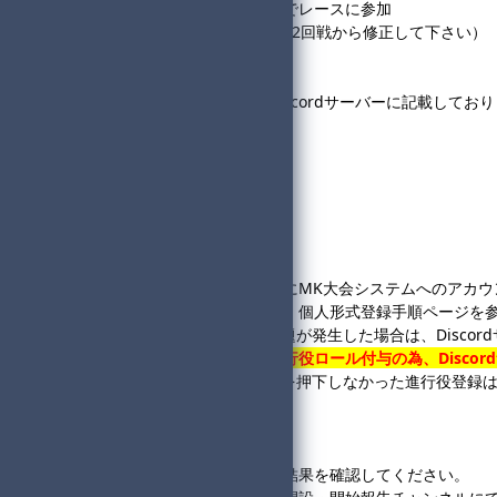
・登録した参加名と同じ名前でレースに参加
（1回戦でミスがあった場合は2回戦から修正して下さい）
◆共通ルールについて
・以下に関するルールは、
Discordサーバー
に記載しており
#参加登録について
#禁止・注意事項について
#補欠補充について
#得点上位・同点処理について
#回線落ちした際の処理
◆参加方法について
・
アカウント登録手順
を参考に
MK大会システム
へのアカウ
・大会の参加登録については、
個人形式登録手順ページ
を
※上記について不明な点や問題が発生した場合は、
Disco
・
進行役で登録された方は進行役ロール付与の為、
Disco
※参加締め切りまでにボタンを押下しなかった進行役登録
◆1回戦開始までの流れ
①22:45～22:50
・進行役、参加者は、
組分け結果
を確認してください。