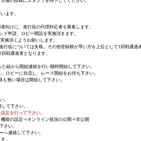
て主催の投稿にスタンプを押下してください。
行います。
加者向けに、進行役の代理対応者を募集します。
レンド申請、ロビー開設を実施頂きます。
を実施頂くようお願いします。
ない進行役については失格。その他登録順が早い方を上位として1回戦通過
1回戦通過者となります。
揃った組から開始連絡を行い随時開始して下さい。
し、ロビーに合流し、レース開始をお待ち下さい。
絡も無い場合は開始して下さい。
さい。
用して下さい。
ン設定を行って下さい。
ンド機能の設定⇒オンライン状況の公開⇒非公開
下さい。
バー
へ連絡して下さい。
ます。