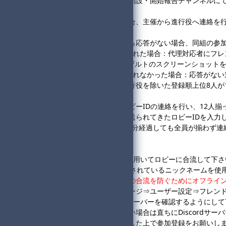
・進行役は、応答確認のため
開設・開始報告チャンネル
に
②22:50～22:55
・進行役からの応答がない場合、主催から進行役へ連絡を
③22:55～23:00
・上記②の対応後も進行役から応答がない場合、同組の参
→23:05までに代理対応者が現れた場合：代理対応者にフ
※代理対応者は、各レースリザルトのスクリーンショット
→23:05までに代理対応者が現れなかった場合：応答が
※1回戦が8人通過の場合、進行役を除いた登録順上位8人が
④23:00～
・進行役は、ロビー開設＆ロビーIDの連絡を行い、12人
・参加者は、同組進行役から送られてきたロビーIDを入力
※進行役は、ロビー開設後、5分経過しても全員が揃わず連
◆参加者様へ
・23:00になり次第ロビーIDを用いてロビーに合流して下
・参加名はSwitch本体に設定されているニックネームを使
・
進行役でない方は、部外者の合流を防ぐためにオフライ
※Switchホーム画面⇒マイページ⇒ユーザー設定⇒フレ
・大会当日は随時、
Discordサーバー
を確認するようにして
・ロビー開設後に入室できない場合は直ちに
Discordサー
・大会ルールを全て読み理解した上で参加登録をお願いし