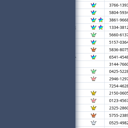
14
さかてん
3766-139
15
ゆきー
5804-593
16
マサト★進
3861-966
17
ラストリゾート★進
1334-381
18
ryza
5660-613
19
ばちこりちいかわ
5157-036
20
IKU★マサト
5836-807
21
しずこせいたんさい
6541-454
22
i
3144-766
23
メタボリック
0425-522
24
.
2946-129
25
ゆったり
7254-462
26
ギルプラネ
2150-060
27
オムライス
0123-456
28
ぼくにまかせて^ ^
2325-286
29
Regaleira
5755-238
30
かぷちーの♪
0525-498