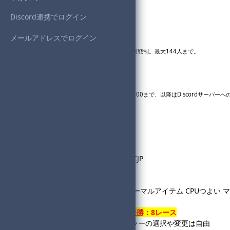
Discord連携でログイン
◆開催日時
・2024年4月4日(木)23:00～
メールアドレスでログイン
※33人以上集まらなければ中止。
※76人以下で3回戦制。77人以上で4回戦制。最大144人まで。
◆参加締め切り
・2024年4月4日(木)22:40
※大会フォーム内での進行役変更は22:00まで、以降はDiscordサーバー
◆1回戦組み分け
・2024年4月4日(木)22:45～
◆Discordサーバー
https://discord.gg/S6waxC5CJP
◆ルール
・グランプリ150cc 個人戦 ノーマルアイテム CPUつよい 
・全回戦必ずCPUあり
・
1回戦&2回戦:：4レース、決勝：8レース
・カスタマイズ、コントローラーの選択や変更は自由