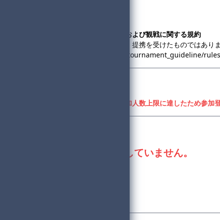
・Discord
snddenzo
◆コミュニティ大会への出場および観戦に関する規約
・この大会は、任天堂の協賛・提携を受けたものではあり
https://www.nintendo.co.jp/tournament_guideline/rule
参加登録
参加者募集期間外、または参加人数上限に達したため参加
登録状況
現在、進行役は不足していません。
合計参加者数：74
一般参加者数：68
進行役数：6
合計組数：6