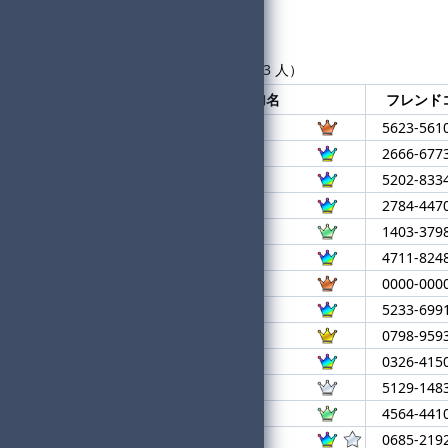
参加者一覧
現在の参加者数：74人
最大 144 人まで（補欠は最大 3 人）
登録順
大会参加名
フレンド
1
マシュマロ
5623-561
2
electrical
2666-677
3
ボッッキマン
5202-833
4
くそたいかい
2784-447
5
いままでありがとう
1403-379
6
ddd
4711-824
7
DARK OHANA
0000-000
8
Denzo
5233-699
9
kasutanuki
0798-959
10
ばちこりかさい
0326-415
11
Life w/her
5129-148
12
よひよひ
4564-441
13
くさつ★進
0685-219