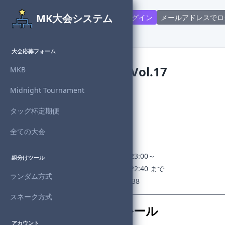
MK大会システム
Discord連携で新規登録・ログイン
メールアドレスでロ
大会応募フォーム
Midnight個人杯 Vol.17
MKB
Midnight Tournament
主催者
：Denzo
対戦形式：個人
タッグ杯定期便
回戦数
：4回戦制
進行状況：
開催終了
全ての大会
チェックイン：なし
開催日時：2024年4月4日(木) 23:00～
組分けツール
募集期間：2024年4月4日(木) 22:40 まで
ランダム方式
許諾番号：NJ24-AABPA-N00838
スネーク方式
開催概要・参加ルール
アカウント