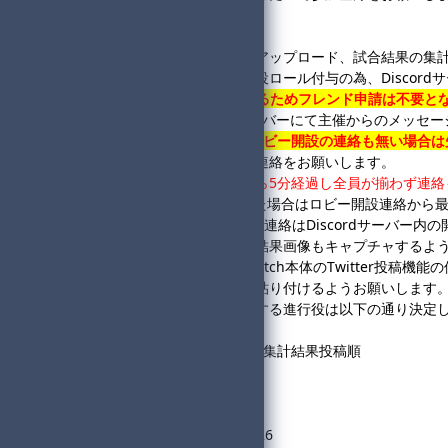
◆進行役様へ
・進行役はロビー開設、画像アップロード、試合結果の集
・進行役で登録した方は進行役ロール付与の為、
Discor
・
本大会は、ロビーIDを用いるためフレンド申請は不要と
※応答確認の為、
Discordサーバー
にて主催からのメッセー
・
23:00までに応答がなく、ロビー開設の連絡も無い場合
・ロビー開設とレース開始の連絡をお願いします。
・
進行役のロビー開設連絡から5分経過し全員が揃わず連絡
※未合流の方から連絡があった場合はロビー開設連絡から最
※ロビー開設&ロビーID、開始連絡は
Discordサーバー
内の
・回線落ちに備え毎レースの結果画像もキャプチャするよ
・
大規模杯集計用計算機
、Switch本体のTwitter投稿
・試合結果に主催用コピペを貼り付けるようお願いします
・各回戦のロビー主催を担当する進行役は以下の通り決定
1回戦：大会フォーム登録順
2回戦：前回戦での順位昇順→集計結果投稿順
決勝：前回戦の得点順
◆主催連絡先
・Twitter
@Denzooooo_0626