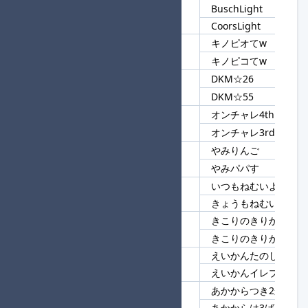
BuschLight
125
Light
CoorsLight
キノピオてw
126
てw
キノピコてw
DKM☆26
127
DKM
DKM☆55
オンチャレ4th
128
オンチャレ
オンチャレ3rd
やみりんご
129
やみ
やみパパす
いつもねむいよぉ
130
ねむいよぉ
きょうもねむいよぉ
きこりのきりかぶうま
131
きこりのきりかぶ
きこりのきりかぶかみ
えいかんたのしすぎ
132
えいかん
えいかんイレブン
あかからつき2かい
133
あかから
あかからは3ばん