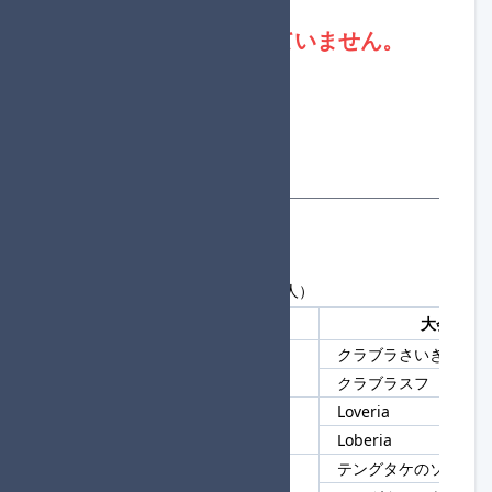
現在、進行役は不足していません。
合計参加者数：300
合計参加チーム数：150
一般参加チーム数：127
進行役チーム数：23
合計組数：13
参加者一覧
現在の参加者数：300人
最大 288 人まで（補欠は最大 12 人）
登録順
チームタグ
大会参加
クラブラさいきょう
1
クラブラ
クラブラスフ
Loveria
2
ria
Loberia
テングタケのソテー
3
テングタケ