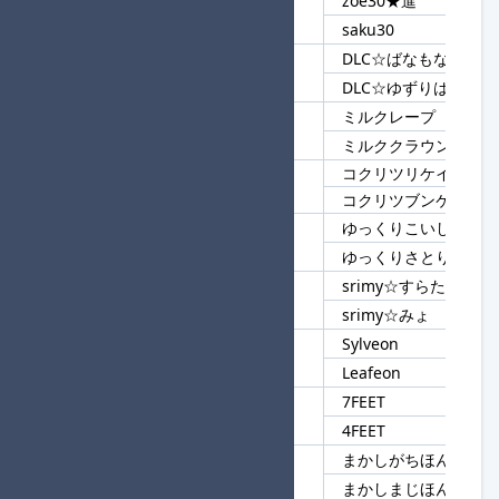
zoe30★進
64
30
saku30
DLC☆ばなもな
65
DLC
DLC☆ゆずりは
ミルクレープ
66
ミルク
ミルククラウン
コクリツリケイ
67
コクリツ
コクリツブンケイ
ゆっくりこいし
68
ゆっくり
ゆっくりさとり
srimy☆すらたん
69
srimy☆
srimy☆みょ
Sylveon
70
eon
Leafeon
7FEET
71
FEET
4FEET
まかしがちほんもの
72
まかし
まかしまじほんもの