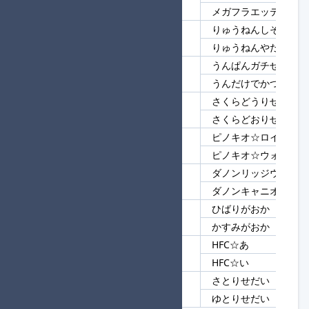
142
フラエッテ
メガフラエッテ
りゅうねんしそう★進
143
りゅうねん
りゅうねんやだ
うんぱんガチぜい★進
144
うん
うんだけでかつ
さくらどうりせん
145
さくら
さくらどおりせん
ピノキオ☆ロイO.D★
146
ピノキオ
ピノキオ☆ウォルトD
ダノンリッジウェイ
147
ダノン
ダノンキャニオン
ひばりがおか
148
がおか
かすみがおか
HFC☆あ
149
HFC☆
HFC☆い
さとりせだい
150
せだい
ゆとりせだい