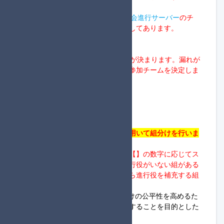
う流れです。
・
点数報告方法の詳細は、
MKB大会進行サーバー
の
チ
ャンネル「点数報告方法」
に記載してあります。
◆1回戦の参加優先順位
・
今大会は24人の倍数で参加人数が決まります。漏れが
発生する場合は以下の優先順位で参加チームを決定しま
す。
①進行役のチーム
②登録順の早いチーム
◆各回戦の組分け方法
「ハイブリッドスネーク方式」を用いて組分けを行いま
す。
ハイブリッドスネーク方式とは、【】の数字に応じてス
ネーク方式にて組分けを行い、進行役がいない組がある
場合、その組に対して、他の組から進行役を補充する組
分けです。
※スネーク方式とは、各組の組分けの公平性を高めるた
め、成績上位チームを均等に分配することを目的とした
組分けです。