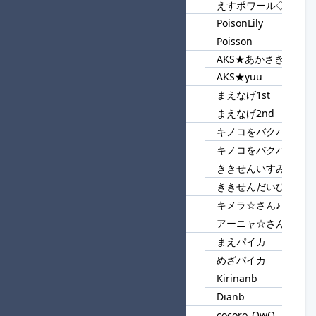
えすポワール◇◆
PoisonLily
30
Pois
Poisson
AKS★あかさき
31
AKS
AKS★yuu
まえなげ1st
32
まえなげ
まえなげ2nd
キノコをバクバクや！
33
キノコをバクバク
キノコをバクバクくう
ききせんいすみはるか
34
ききせん
ききせんだいひょう
キメラ☆さん♪
35
☆さん♪
アーニャ☆さん♪
まえパイカ
36
パイカ
めざパイカ
Kirinanb
37
anb
Dianb
cocoro_OwO