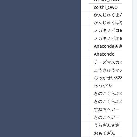
38
_OwO
coishi_OwO
かんじゅくまんごー
39
かんじゅく
かんじゅくばなな
メガキノピコex★進
40
メガ
メガキノピオex
Anaconda★進
41
Anacond
Anacondo
チーズマスカット
42
マスカット
こうきゅうマスカット
らっかせい8284
43
らっか
らっか10
きのこくらぶ☆しめじ
44
きのこくらぶ☆
きのこくらぶ☆えのき
すねおヘアー
45
ヘアー
きのこヘアー
うらざん★進
46
ざん
おもてざん