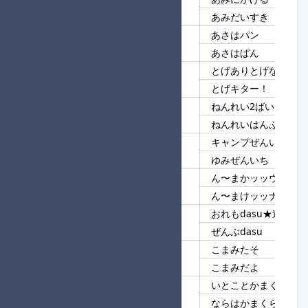
90
あみ
あみだいすき
あさはパン
91
あさは
あさはぱん
とげありとげなしと
92
とげ
とげキター！
ねんれい2ばい
93
ねんれい
ねんれいはんぶん
キャンプぜんいち
94
ぜんいち
ゆみぜんいち
ん〜まかッッウッッ？
95
ん〜
ん〜まけッッナイッ！
おれもdasu★進
96
dasu
ぜんぶdasu
こまみたそ
97
こまみ
こまみだよ
いとことかまくら
98
かまくら
ならはかまくら