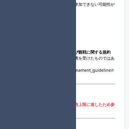
お忘れずにご対応下さい。大会に参加できない可能性が
あります。
◆主催連絡先
@yui_PK_MK
yui_poke
◆コミュニティ大会への出場および観戦に関する規約
・この大会は、任天堂の協賛・提携を受けたものではあ
りません。
https://www.nintendo.co.jp/tournament_guideline/r
ules.html
参加登録
参加者募集期間外、または参加人数上限に達したため参
加登録はできません。
登録状況