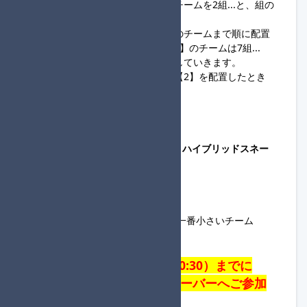
【1】のチームを1組、【2】のチームを2組...と、組の
数だけ順に配置していきます。
全8組の場合、【1】から【8】のチームまで順に配置
し、【9】のチームは8組に、【10】のチームは7組...
【16】の方は1組と、逆順に配置していきます。
【17】のチーム以降は、【1】【2】を配置したとき
と同様に、配置を行います。
・各回戦、以下の通り決定します。
1回戦：ランダム方式にて組分け
2回戦以降：【】の数字に応じて、
ハイブリッドスネー
ク方式
にて組分け
◆各回戦の進行役選定方法
・以下の通り決定します。
全回戦：組分け後、【】の数字が一番小さいチーム
◆最後に
・1回戦組分け（6/14(日)20:30）までに
DiscordのMKB大会進行サーバーへご参加
をお願いします。