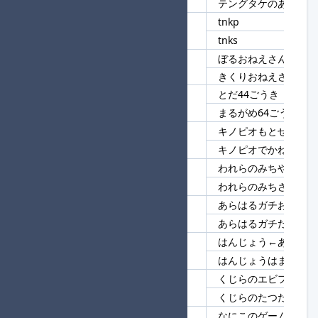
テングタケのあんかけ
tnkp
4
tnk
tnks
ぼるおねえさんだよ
5
おねえさんだよ
きくりおねえさんだよ
とだ44ごうき
6
ごうき
まるがめ64ごうき
キノピオもとぜんいち
7
キノピオ
キノピオでかねもうけ
われらのみちやたい
8
われらのみち
われらのみちさいとう
あらはるガチおにまえ
9
あらはる
あらはるガチだかい
はんじょう←あ★進
10
はんじょう
はんじょうはまずい
くじらのエビフライ
11
くじら
くじらのたつたあげ
なにこのゲームw