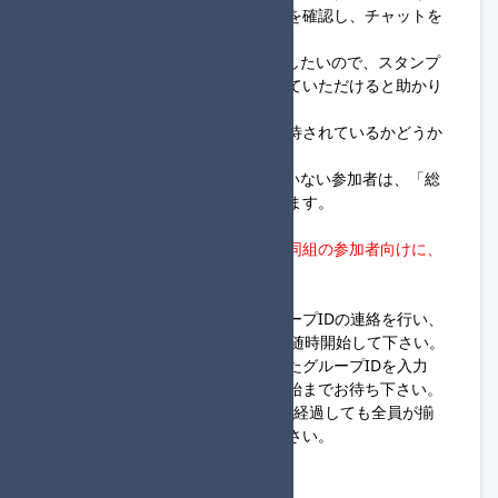
ャンネルに紐づく専用のスレッドを確認し、チャットを
行ってください。
※主催が瞬時に確認できる状態としたいので、スタンプ
ではなく適当なチャットを送信していただけると助かり
ます。
・参加者は、専用のスレッドに招待されているかどうか
確認してください。
※組分け後スレッドに招待されていない参加者は、「総
合連絡用」にてご連絡をお願いします。
②20:55～21:00
・
進行役からの応答がない場合、同組の参加者向けに、
進行役の代理対応を依頼します。
③21:00～
・進行役は、グループ開設＆グループIDの連絡を行い、
24人揃った組から開始連絡を行い随時開始して下さい。
・参加者は、同組進行役が連絡したグループIDを入力
し、グループに合流後、レース開始までお待ち下さい。
※進行役は、グループ開設後、5分経過しても全員が揃
わず連絡も無い場合は開始して下さい。
◆参加者様へ