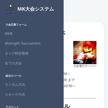
MK大会システム
大会応募フォーム
キャラ限定タッグ杯
MKB
Midnight Tournament
主催者
：結衣
対戦形式：タッグ
タッグ杯定期便
回戦数
：4回戦制
進行状況：
開催終了
全ての大会
大会進行サーバー
チェックイン：なし
開催日時：2026年6月14日(日) 21:00～
組分けツール
募集期間：2026年6月14日(日) 20:00 まで
ランダム方式
1回戦組分け：2026年6月14日(日) 20:30～
許諾番号：NJ26-AAAAA-N04064
スネーク方式
開催概要・参加ルール
アカウント