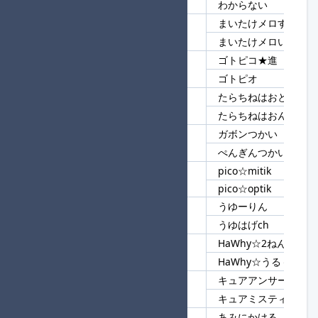
わからない
まいたけメロすぎる★
82
まい
まいたけメロい
ゴトピコ★進
83
ゴトピ
ゴトピオ
たらちねはおとこ
84
たらちね
たらちねはおんな
ガボンつかい
85
つかい
ぺんぎんつかい
pico☆mitik
86
pico☆
pico☆optik
うゆーりん
87
うゆ
うゆはげch
HaWhy☆2ねんめ
88
HaWhy
HaWhy☆うるぅ
キュアアンサー★進
89
キュア
キュアミスティック
あみにかける