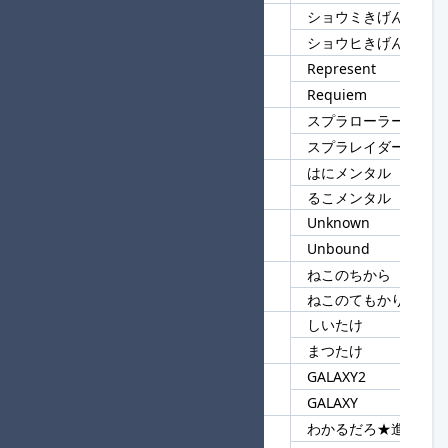
ショウミきげんぎれ
73
ショウ
ショウヒきげんぎれ
Represent
74
Re
Requiem
スプラローラー
75
スプラ
スプラレイダース
はにメンタル
76
メンタル
るこメンタル
Unknown
77
Un
Unbound
ねこのちから
78
ねこ
ねこのてもかりたい
しいたけ
79
たけ
まつたけ
GALAXY2
80
GALAXY
GALAXY
わかるだろ★進
81
わか