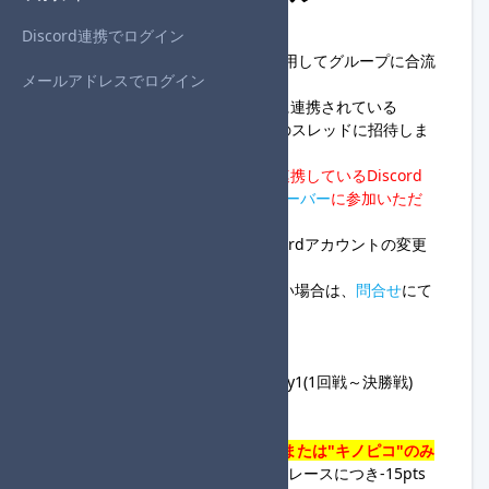
Discord連携でログイン
◆始めに
・本大会は全回戦グループIDを使用してグループに合流
メールアドレスでログイン
します。
・本大会では、MK大会システムに連携されている
Discordアカウントを、各組ごとのスレッドに招待しま
す。
・
そのため、MK大会システムに連携しているDiscord
アカウントにて、
MKB大会進行サーバー
に参加いただ
くようお願いします。
※アカウントに連携しているDiscordアカウントの変更
手順は
こちら
※変更手順に従っても変更できない場合は、
問合せ
にて
チケットを発行し連絡して下さい。
◆開催日時
・2026年6月14日(日)21:00～ / Day1(1回戦～決勝戦)
◆基本ルール
・
使用キャラクターは"キノピオ"または"キノピコ"のみ
※使用しなかったプレイヤーは、1レースにつき-15pts