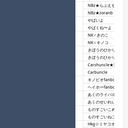
NBz★らぶえも
99
NBz★
NBz★zoranb
やばいよ
100
やば
やばくね〜よ
NK♂きのこ
101
NK
NK♀キノコ
きぼうのひかりみせる
102
きぼうのひかり
きぼうのひかりみせて
Carshuncle★進
103
Car
Carbuncle
キノピオfanboy★進
104
fanboy
ヘイホーfanboy
あくのライバル
105
あくの
あくのせいれい
ものすごいこめ
106
ものすごい
ものすごいねこ
Hkg☆ミヤコオチ
107
Hkg☆