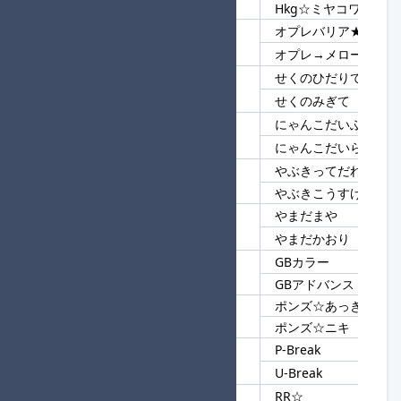
Hkg☆ミヤコワスレ
オプレバリア★進
108
オプレ
オプレ→メローファン
せくのひだりて
109
せく
せくのみぎて
にゃんこだいふんそう
110
にゃんこ
にゃんこだいらんそう
やぶきってだれ
111
やぶき
やぶきこうすけ
やまだまや
112
やまだ
やまだかおり
GBカラー
113
GB
GBアドバンス
ポンズ☆あっき
114
ポンズ☆
ポンズ☆ニキ
P-Break
115
Break
U-Break
RR☆