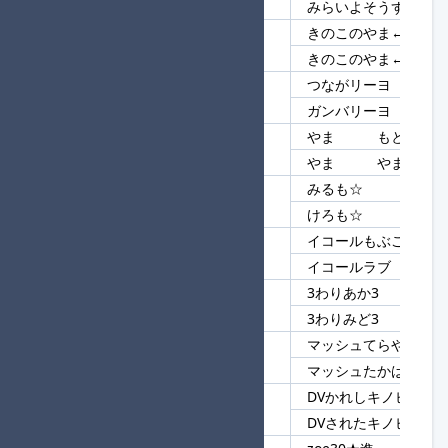
みらいよそうずII
きのこのやま←うおw
56
きのこのやま
きのこのやま←どわw
つながリーヨ
57
リーヨ
ガンバリーヨ
やま もと
58
やま
やま やま
みるも☆
59
も☆
けろも☆
イコールもぶごん
60
イコール
イコールラブ
3わりあか3
61
3わり
3わりみど3
マッシュてらやま
62
マッシュ
マッシュたかはし
DVかれしキノピオ
63
DV
DVされたキノピコ