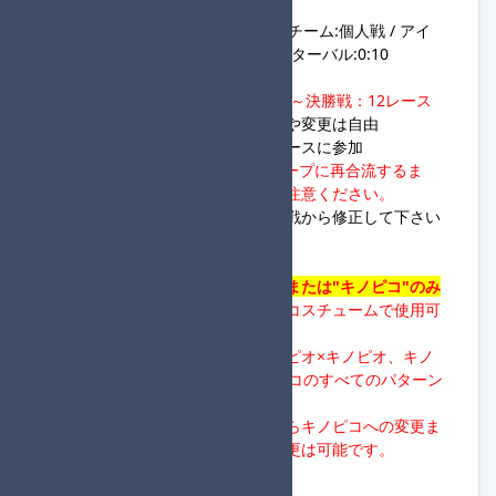
・2名1組のチーム戦
・モード:レース / クラス:150cc / チーム:個人戦 / アイ
テム:ノーマル / CPU:つよい / インターバル:0:10
・全回戦必ずCPUあり
・
1回戦～2回戦：8レース、3回戦～決勝戦：12レース
・マシン、コントローラーの選択や変更は自由
・登録した参加名と同じ名前でレースに参加
※
マリオカートワールドではグループに再合流するま
で、名前の変更はできません。ご注意ください。
※1回戦でミスがあった場合は2回戦から修正して下さい
◆使用キャラクターについて
・
使用キャラクターは"キノピオ"または"キノピコ"のみ
・
キノピオとキノピコはすべてのコスチュームで使用可
能です。
・
タッグの組み合わせとしてキノピオ×キノピオ、キノ
ピコ×キノピコ、キノピオ×キノピコのすべてのパターン
で参加可能です。
・
試合間、レース間でキノピオからキノピコへの変更ま
たはキノピコからキノピオへの変更は可能です。
◆共通ルールについて