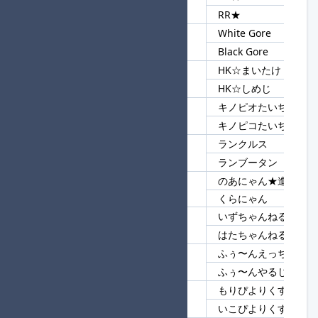
116
RR
RR★
White Gore
117
Gore
Black Gore
HK☆まいたけ
118
HK☆
HK☆しめじ
キノピオたいちょう
119
たいちょう
キノピコたいちょう
ランクルス
120
ラン
ランブータン
のあにゃん★進
121
にゃん
くらにゃん
いずちゃんねる★進
122
ちゃんねる
はたちゃんねる
ふぅ〜んえっちじゃん
123
ふぅ〜ん
ふぅ〜んやるじゃん
もりぴよりくす
124
ぴよりくす
いこぴよりくす