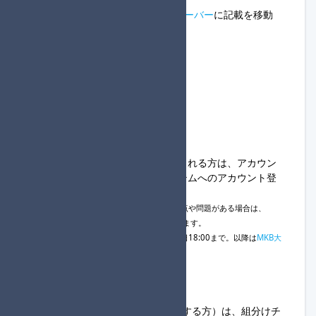
・以下のルールは
MKB大会進行サーバー
に記載を移動
しました。
#参加登録について
#コース選択の定義
#禁止・注意事項について
#補欠補充について
#通過について
#回線落ちについて
◆参加方法について
・初めてMK大会システムを利用される方は、
アカウン
ト登録手順
を参考にMK大会システムへのアカウント登
録をお願いします。
※アカウント登録や参加登録について不明点や問題がある場合は、
MKB大会進行サーバー
まで連絡をお願いします。
※大会フォーム内での進行役変更は大会当日18:00まで。以降は
MKB大
会進行サーバー
への連絡必須となります。
◆1回戦開始までの流れ
①20:30～20:55
・進行役（組分けの一番上に位置する方）は、組分けチ