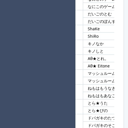
12
なにこのゲーム
なにこのゲームww
だいごのとむ
13
だいご
だいごのぽんず
ShaKe
14
Sh
ShiRo
キノなか
15
キノ
キノしと
Aθ★とれ。
16
Aθ★
Aθ★ Eitone
マッシュルームごはん
17
マッシュルーム
マッシュルームパスタ
ねもはもうなぎ
18
ねもはも
ねもはもあなご
とら★うた
19
とら
とら★ぴの
ドパガキのたつたあげ
20
ドパガキ
ドパガキのそこぢから