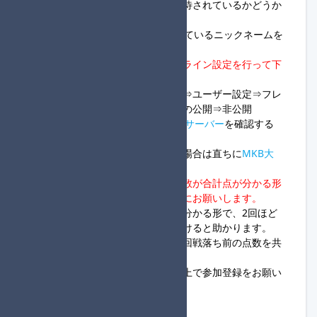
・組分け後、専用のスレッドに招待されているかどうか
確認してください。
・参加名はSwitch本体に設定されているニックネームを
使用して下さい。
・
部外者の合流を防ぐためにオフライン設定を行って下
さい。
※Switchホーム画面⇒マイページ⇒ユーザー設定⇒フレ
ンド機能の設定⇒オンライン状況の公開⇒非公開
・大会当日は随時、
MKB大会進行サーバー
を確認する
ようにして下さい。
・グループ開設後に入室できない場合は直ちに
MKB大
会進行サーバー
へ連絡して下さい。
・
毎レースの結果画像を自身の点数が合計点が分かる形
で、スクリーンショットするようにお願いします。
※可能であれば24名全員の点数が分かる形で、2回ほど
スクリーンショットをしていただけると助かります。
・回線落ちがした方がいた場合、回戦落ち前の点数を共
有していただけると助かります。
・大会ルールを全て読み理解した上で参加登録をお願い
します。
◆進行役様へ