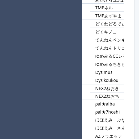
TMPネル
134
TMP
TMPあずやま
どくわどるでぃ★進
135
どく
どくキノコ
てんねんペンギン
136
てんねん
てんねんトリュフ
ゆめみるCCレモン
137
ゆめみる
ゆめみるちきどら
Dys'mus
138
Dys'
Dys'koukou
NEX2ねおき
139
NEX2
NEX2ねおち
ρal★alba
140
ρal★
ρal★7hoshi
ほほえみ ぶなしめじ
141
ほほえみ
ほほえみ さんたろう
AZフラエッテ