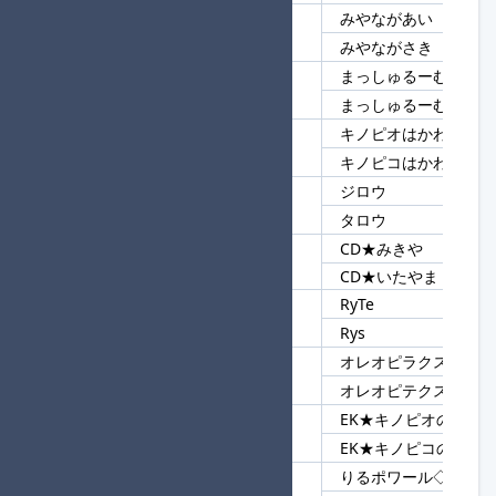
みやながあい
21
みや
みやながさき
まっしゅるーむフォゴ
22
まっしゅるーむ
まっしゅるーむRe4
キノピオはかわいい
23
かわいい
キノピコはかわいい
ジロウ
24
ロウ
タロウ
CD★みきや
25
CD
CD★いたやま
RyTe
26
Ry
Rys
オレオピラクス
27
オレオ
オレオピテクス
EK★キノピオのほう
28
EK★
EK★キノピコのほう
りるポワール◇◆
29
◇◆