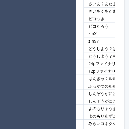
さいあくあたまくう☆
47
さいあくあたまくう
さいあくあたまくう
ピコつき
48
ピコ
ピコたろう
zinX
49
zin
zin97
どうしよう？はげぽけ
50
どうしよう？
どうしよう？もちぽけ
24pファイナリスト★
51
ファイナリスト
12pファイナリスト
はんぎゃくルルーシュ
52
ルルーシュ
ふっかつのルルーシュ
しんぞうがにげる
53
しんぞう
しんぞうがにげない
よのもりょうまこべに
54
よのもり
よのもりあずこべに
みらいコネクション
55
みらい