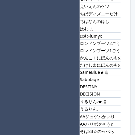
30
のケツ
えいえんのケツ
ちばディズニーだけ
31
ちば
ちばなんのほし
はむ-ま
32
はむ
はむ-iumyx
ロンドンブーツ2ごう
33
ロンドン
ロンドンブーツ1ごう
かんこくにほんのもの
34
にほんのもの
たけしまにほんのもの
SameBlue★進
35
Sa
Sabotage
DESTINY
36
DE
DECISION
りるりん.★進
37
りん.
うるりん.
AAジュゲムかいり
38
AA
AAハリポタそうた
そば83☆のっぺら
39
そば83