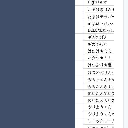
High Land
たまげきりん★進
103
たまげ
たまげテラバースト
miyuれっしゃ
104
れっしゃ
DELUXEれっしゃ
ギガむげん
105
ギガ
ギガがない
はたけ★ミミ
106
★ミミ
ハタケ★ミミ
けつぷり★進
107
けつ
けつのぷりんせす
みみちゃんキャリー
108
みみ
みみたんきゃりられ
めいたんていツダ★進
109
めいたんてい
めいたんていカズマ
やりようくん
110
やりようくん
やりようくんex
ソニックブーム★進
111
ソニック