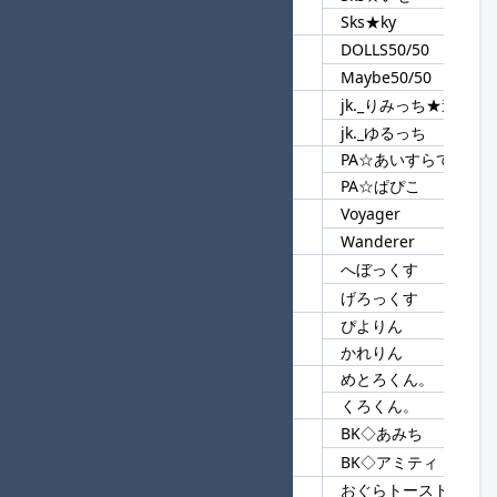
21
Sks★
Sks★ky
DOLLS50/50
22
50
Maybe50/50
jk._りみっち★進
23
jk._
jk._ゆるっち
PA☆あいすらて
24
PA☆
PA☆ぱぴこ
Voyager
25
er
Wanderer
へぼっくす
26
っくす
げろっくす
ぴよりん
27
りん
かれりん
めとろくん。
28
ろくん。
くろくん。
BK◇あみち
29
BK
BK◇アミティ
おぐらトーストのゆか