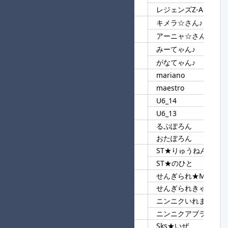
12
レジェンズ
レジェンズZ-A
キメラ☆さん♪
13
☆さん♪
アーニャ☆さん♪
みーてゃん♪
14
てゃん♪
がなてゃん♪
mariano
15
ma
maestro
U6_14
16
U6
U6_13
るぷぽろん
17
ぽろん
おたぽろん
ST★りゅうねん
18
ST★
ST★のひと
せんぎられ★Moai★
19
せんぎられ
せんぎられきゃべつ
ニンニクいれますか？
20
ニンニク
ニンニクアブラカラメ
Sks★いぜ