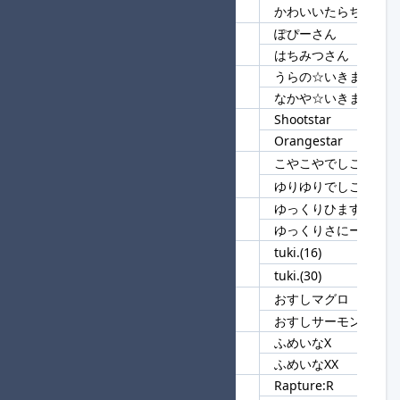
48
かわいい
かわいいたらちね2
ぽぴーさん
49
さん
はちみつさん
うらの☆いきますだっ
50
いきますだっ
なかや☆いきますだっ
Shootstar
51
star
Orangestar
こやこやでしこ
52
しこ
ゆりゆりでしこ
ゆっくりひますた
53
ゆっくり
ゆっくりさにー
tuki.(16)
54
tuki
tuki.(30)
おすしマグロ
55
おすし
おすしサーモン
ふめいなX
56
ふめいな
ふめいなXX
Rapture:R
57
Rapture