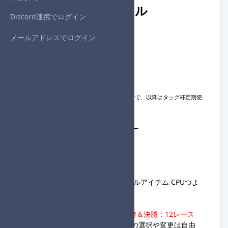
開催概要・参加ルール
Discord連携でログイン
メールアドレスでログイン
◆開催日時
・2025年5月18日(日)
20:00
～
◆参加締め切り
・2025年5月18日(日)
18:00
※大会フォーム内での進行役変更は16:30まで、以降はタッグ杯定期便
進行サーバーへの連絡必須。
◆タッグ杯定期便大会進行サーバー
https://discord.gg/XGHNj9jCVC
◆ルール
・2名1組のチーム戦
・グランプリ150cc 個人戦 ノーマルアイテム CPUつよ
い マシンすべて
・全回戦必ずCPUあり
・
1回戦～3回戦：8レース、準決勝＆決勝：12レース
・カスタマイズ、コントローラーの選択や変更は自由