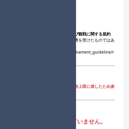
◆主催連絡先
raguo_
◆コミュニティ大会への出場および観戦に関する規約
・この大会は、任天堂の協賛・提携を受けたものではあ
りません。
https://www.nintendo.co.jp/tournament_guideline/r
ules.html
参加登録
参加者募集期間外、または参加人数上限に達したため参
加登録はできません。
登録状況
現在、進行役は不足していません。