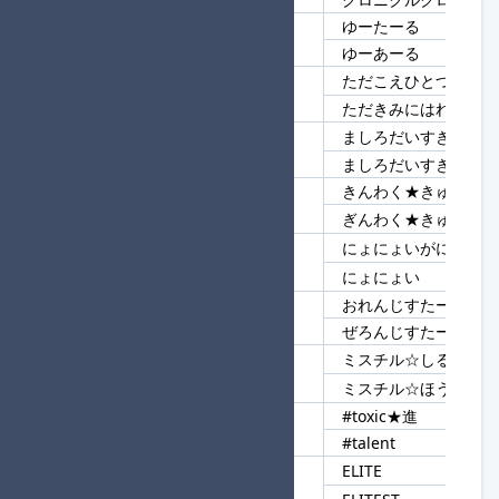
ゆーたーる
121
ゆー
ゆーあーる
ただこえひとつ
122
ただ
ただきみにはれ
ましろだいすき！ぎゅ
123
ましろ
ましろだいすき！ちゅ
きんわく★きゅうだん
124
★きゅうだん
ぎんわく★きゅうだん
にょにょいがにょい
125
にょい
にょにょい
おれんじすたー
126
んじすたー
ぜろんじすたー
ミスチル☆しるし
127
ミスチル☆
ミスチル☆ほうきぼし
#toxic★進
128
#t
#talent
ELITE
129
ELI