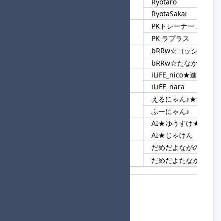
Ryotaro
166
Ryota
RyotaSakai
PKトレーナー ユナ★
167
PK
PK ラプラス
bRRw☆ヨッシ
168
bRRw☆
bRRw☆たなか
iLiFE_nico★進
169
iLiFE
iLiFE_nara
えるにゃん♪★進
170
にゃん♪
ふーにゃん♪
AI★ゆうすけ★進
171
AI★
AI★じゃけん
だめだよながのめい★
172
だめだよ
だめだよたなかけい
組分け用参加者リスト