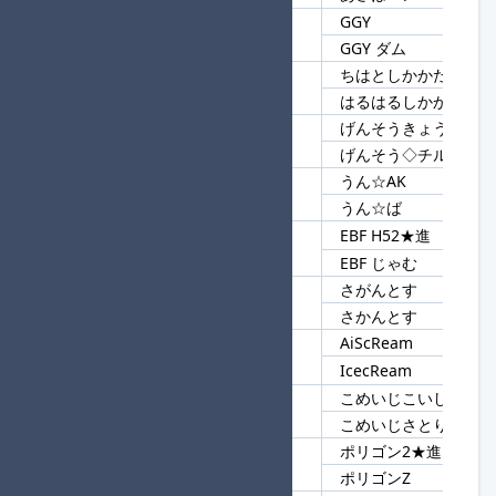
GGY
148
GGY
GGY ダム
ちはとしかかたん
149
しかかたん
はるはるしかかたん
げんそうきょう
150
げんそう
げんそう◇チルノ
うん☆AK
151
うん☆
うん☆ば
EBF H52★進
152
EBF
EBF じゃむ
さがんとす
153
んとす
さかんとす
AiScReam
154
cReam
IcecReam
こめいじこいし
155
こめいじ
こめいじさとり
ポリゴン2★進
156
ポリゴン
ポリゴンZ