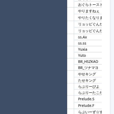
30
おぐらトースト
おぐらトーストのかべ
やりますねぇ
31
ますねぇ
やりたくなりますねぇ
リョッピぐんだんおう
32
リョッピ
リョッピぐんだんかり
ss.Ax
33
ss
ss.ss
Yuxia
34
Yu
Yuto
BR_HSZKAO
35
BR
BR_ツナマヨ
やせキング
36
キング
たせキング
らぶりーぴよ
37
らぶりー
らぶりーたこたこ
Prelude.S
38
Prelude
Prelude.F
らぶいーず☆すもっぴ