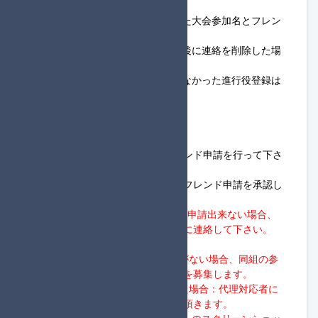
す。
※進行役登録の連絡の際は登録した大会参加名とフレン
ドコードを記載して下さい。
※一度、進行役登録の連絡をした後に連絡を削除した場
合は未連絡として扱います。
※参加締め切りまでに連絡を行わなかった進行役登録は
解除されます。
◆1回戦開始までの流れ
①18:45～19:30
・進行役は、同組の参加者へフレンド申請を行って下さ
い。
・参加者は、同組の進行役からのフレンド申請を承認し
て下さい。
※進行役は、19:30までにフレンド申請出来ない場合、
タッグ杯定期便大会進行サーバーに連絡して下さい。
②19:30～20:00
・19:30を過ぎて進行役から応答がない場合、同組の参
加者向けに、進行役の代理対応者を募集します。
→20:00までに代理対応者が現れた場合：代理対応者に
フレンド申請、ロビー開設を実施頂きます。