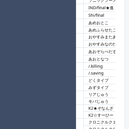
ソニックブースト
IND/final★進
112
/final
Shi/final
あめおとこ
113
あめ
あめふらせたことない
おやすみまたあした
114
おやすみ
おやすみなのだ
あおぞらぺだる★進
115
あお
あおとなつ
/.killing
116
/.
/.saving
どくタイプ
117
タイプ
みずタイプ
リアじゅう
118
じゅう
モバじゅう
K2★ぞなんざ
119
K2
K2☆すーひー
クロニクルクエスト
120
クロニクル
クロニクルクロノス