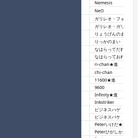
Nemesis
157
Ne
NeO
ガリレオ・フォン★進
158
ガリレオ
ガリレオ・ガリレイ
りょうげんのまい
159
のまい
りっかのまい
なはらってだれ？
160
なはら
なはらっておれ
ri-chan★進
161
-chan
chi-chan
11600★進
162
00
9600
Infinity★進
163
In
Inkstriker
ビジネスハゲ
164
ビジネス
ビジネスバケ
Peterいけだ★進
165
Peter
Peterひがしかた