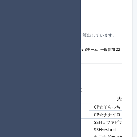
合計参加者数：284
合計参加チーム数：142
一般参加チーム数：117
進行役チーム数：25
合計組数：24
※上記はシード対象チームを除いて算出しています。
2回戦シード：
合計 30チーム
進行役 8チーム
一般参加 22
チーム
参加者一覧
現在の参加者数：344人
最大 576 人まで（補欠は最大 8 人）
登録順
チームタグ
大会参加
CP☆そらっち
1
CP☆
CP☆ナナイロ
SSH☆ファビアン
2
SSH
SSH☆short
キモすぎカツサンド