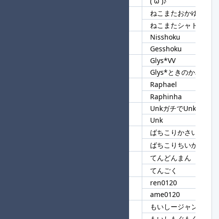
(´ω`)♪
ねこまたおかゆ
85
ねこまた
ねこまたシャドウ
Nisshoku
86
sshoku
Gesshoku
Glys*VV
87
Glys*
Glys*ときのかみ
Raphael
88
Raph
Raphinha
UnkガチでUnk
89
Unk
Unk
ばちこりかさい
90
ばちこり
ばちこりちいかわ
てんどんまん
91
てん
てんごく
ren0120
92
0120
ame0120
もいしージャングル
93
もいし
もいしもぐもぐ