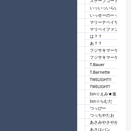
スケープゴート
いっいっいらいら
139
いっ
いっせーのーっせー
マリーナベイサンズ
140
マリ
マリベイファンボーイ
は？？
141
？？
あ？？
フジサキマーケット1
142
フジサキマーケット
フジサキマーケット2
T.Bauer
143
T.
T.Barnette
TWILIGHT!!
144
TWI
TWILIGHT!
Isn☆えみ★進
145
Isn☆
Isn☆らむだ
つっぴー
146
つっ
つっちやたお
あさみやさやか
147
あさ
あさはパン