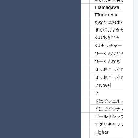
TTamagawa
94
TT
TTunekenu
あなたにおまかせ♪
95
おまかせ♪
ぼくにおまかせ♪
KU♪あきひろ
96
KU
KU★リチャード
ひーくんはどろ
97
ひーくん
ひーくんなき
ほりおこしぐちかずや
98
ほりおこし
ほりおこしぐちかずき
'I' Novel
99
'I'
'I'
ドはでシェルマスター
100
ドはで
ドはでドッヂマスター
ゴールドシップ★進
101
ップ
オグリキャップ
Higher
102
High