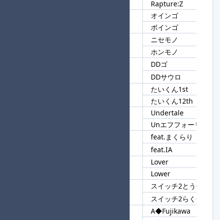
Rapture:Z
オインゴ
58
インゴ
ボインゴ
ニセモノ
59
モノ
ホンモノ
DDゴ
60
DD
DDサウロ
たいくん1st
61
たいくん
たいくん12th
Undertale
62
Un
Unエフフォーリア
feat.まくらり
63
feat.
feat.IA
Lover
64
Lo
Lower
スイッチ2とうせん
65
スイッチ2
スイッチ2らくせん
A◆Fujikawa
66
A◆