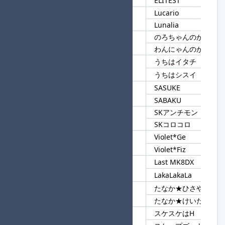
ELITEST
Lucario
130
Lu
Lunalia
のろちゃんのかけはし
131
かけはし
わんにゃんのかけはし
うちはイタチ
132
うちは
うちはシスイ
SASUKE
133
SA
SABAKU
SKアンチモン
134
SK
SKコロコロ
Violet*Ge
135
Violet
Violet*Fiz
Last MK8DX
136
La
LakaLakaLa
たなか★ひさや
137
たなか★
たなか★けいた
スケスケはH
138
スケ