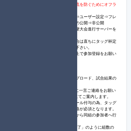
・
進行役でない方は、部外者の合流を防ぐためにオフラ
イン設定を行って下さい。
※Switchホーム画面⇒マイページ⇒ユーザー設定⇒フレ
ンド機能の設定⇒オンライン状況の公開⇒非公開
・大会当日は随時、タッグ杯定期便大会進行サーバーを
確認するようにして下さい。
・ロビー開設後に入室できない場合は直ちにタッグ杯定
期便大会進行サーバーへ連絡して下さい。
・大会ルールを全て読み理解した上で参加登録をお願い
します。
◆進行役様へ
・進行役はロビー開設、画像アップロード、試合結果の
集計が可能な方が務めます。
※進行役が初めての方は必ず主催に一言ご連絡をお願い
します。進行役のやり方等をDMにてご案内します。
・進行役で登録した方は進行役ロール付与の為、タッグ
杯定期便大会進行サーバーまで連絡が必須となります。
・フレンドコードの申請は進行役から同組の参加者へ行
います。
※連絡の際は「1組フレンド申請完了」のように組数の