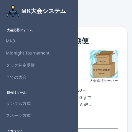
MK大会システム
大会応募フォーム
第44回 タッグ杯定期便
MKB
Midnight Tournament
主催者
：RaGuO
対戦形式：タッグ
タッグ杯定期便
回戦数
：5回戦制
進行状況：
開催終了
全ての大会
大会進行サーバー
チェックイン：なし
開催日時：2025年5月18日(日) 20:00～
組分けツール
募集期間：2025年5月18日(日) 18:00 まで
ランダム方式
1回戦組分け：2025年5月18日(日) 18:45～
許諾番号：NJ25-AABPA-N02524
スネーク方式
※シードあり： 2回戦
アカウント