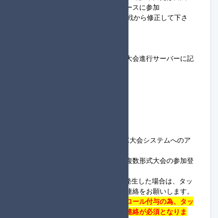
・登録した参加名と同じ名前でレースに参加
（1回戦でミスがあった場合は2回戦から修正して下さ
い）
◆共通ルールについて
・以下のルールはタッグ杯定期便大会進行サーバーに記
載を移動しました。
#参加登録について
#禁止・注意事項について
#通過について
#回線落ちについて
◆参加方法について
・
アカウント登録手順
を参考に
MK大会システム
へのア
カウント登録をお願いします。
・大会への参加登録については、
複数形式大会の参加登
録手順
を参考にお願いします。
※上記について不明な点や問題が発生した場合は、タッ
グ杯定期便大会進行サーバーまで連絡をお願いします。
・
進行役で登録された方は進行役ロール付与の為、
タッ
グ杯定期便大会進行サーバー
まで連絡が必須となりま