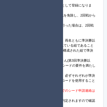
◆シード制について
以下の条件を満たした組はシードとして登録になりま
す。
シードとして認められた組は1回戦を免除し、2回戦から
の参加となります。
また、シードの組が進行役登録を行った場合は、2回戦
は必ず進行役となります。
・シード組となるための条件
①過去のタッグ杯定期便において、両名ともに準決勝以
上の進出経験がある2人で構成されている組であること
※必ずしもシードを申請する2人で構成された組で準決
勝以上を経験している必要はない
【例】Aさん(第1回準決勝以上) Bさん(第3回準決勝以
上)→◎AさんとBさんの2人の組はシードの要件を満たし
ている
②今回登録するフレンドコードは、必ずそれぞれが準決
勝以上に進出したときのフレンドコードを使用すること
タッグ杯定期便大会進行サーバーでのシード申請連絡は
不要
です。
登録の際にシード適用対象か自動判定されますので確認
をお願いします。