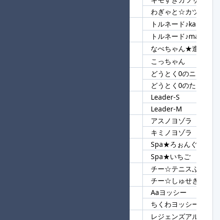
3
カツサンド
わぎゃと☆カツサンド
トルネード♪kanu
4
トルネード
トルネード♪maru
なべちゃん★進
5
ちゃん
こっちゃん
どうとく0のニート
6
どうとく0
どうとく0のたらちね
Leader-S
7
Leader-
Leader-M
アスノヨゾラ
8
ヨゾラ
キミノヨゾラ
Spa★ろぉんぐ★進
9
Spa★
Spa★いちご
チー☆テニスぶ
10
チー
チー☆しゅせき
Aaヨッシー
11
ヨッシー
ちくわヨッシー
レジェンズアルセウス