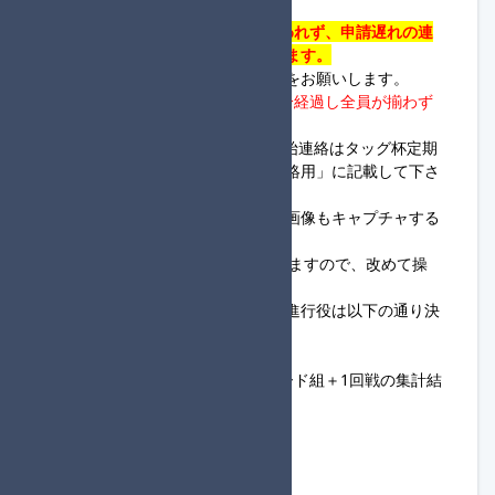
記載をお願いします。
・
19:30までにフレンド申請が行われず、申請遅れの連
絡も無い場合は失格の対象となります。
・ロビー開設とレース開始の連絡をお願いします。
・
進行役のロビー開設連絡から5分経過し全員が揃わず
連絡もない場合は開始して下さい。
※フレンド申請、ロビー開設、開始連絡はタッグ杯定期
便大会進行サーバー内の「各組連絡用」に記載して下さ
い。
・回線落ちに備え毎レースの結果画像もキャプチャする
ようにお願いします。
・
MKB集計機
を用いて集計を行いますので、改めて操
作方法の確認をお願いします。
・各回戦のロビー主催を担当する進行役は以下の通り決
定します。
1回戦：大会フォーム登録順
2回戦：進行役登録をしているシード組＋1回戦の集計結
果投稿順
3回戦：2回戦の集計結果投稿順
準決勝～決勝：前回戦の得点順