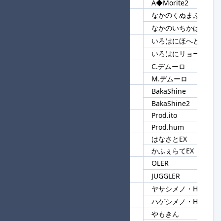
A◆Morite2
なかのくぬまぶくろ4
67
なかの
なかのいちかはいしん
いろはにほへと★進
68
いろはに
いろはにリョータ
C.デムーロ
69
デムーロ
M.デムーロ
BakaShine
70
Baka
BakaShine2
Prod.ito
71
Prod.
Prod.hum
はなさとEX
72
EX
かふぇらてEX
OLER
73
LER
JUGGLER
ヤサシメノ・H
74
・H
ハゲシメノ・H
やもきん
75
やも