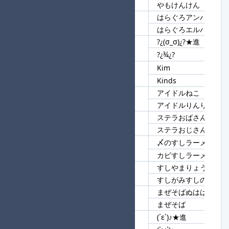
やもけんけん
はらぐろアンパンマン
76
はらぐろ
はらぐろエルバフ
?¿(σ_σ)¿?★進
77
?¿
?¿¾¿?
Kim
78
Ki
Kinds
アイドルねこ
79
アイドル
アイドルりんりん
ステラおばさん
80
ステラ
ステラおじさん
〆のすしラーメン
81
すしラーメン
カビすしラーメン
すしやまりょうすけ
82
すし
すしがみすしのすけ
まぜそばぬはは
83
まぜそば
まぜそば
(´ε`)♪★進
84
)♪