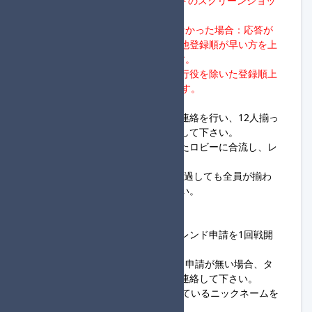
※代理対応者は、各レースリザルトのスクリーンショッ
トを実施頂くようお願いします。
→20:00までに代理対応者が現れなかった場合：応答が
ない進行役については失格。その他登録順が早い方を上
位として1回戦通過者を判断します。
※1回戦が4チーム通過の場合、進行役を除いた登録順上
位4チームが1回戦通過者となります。
③20:00～
・進行役は、ロビー開設＆開設の連絡を行い、12人揃っ
た組から開始連絡を行い随時開始して下さい。
・参加者は、同組進行役が開設したロビーに合流し、レ
ース開始をお待ち下さい。
※進行役は、ロビー開設後、5分経過しても全員が揃わ
ず連絡も無い場合は開始して下さい。
◆参加者様へ
・同組進行役から送られてくるフレンド申請を1回戦開
始20:00までに認証して下さい。
・19:30時点で進行役からフレンド申請が無い場合、タ
ッグ杯定期便大会進行サーバーへ連絡して下さい。
・参加名はSwitch本体に設定されているニックネームを
使用して下さい。