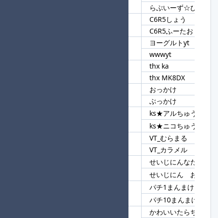
39
らぶいーず
らぶいーず☆ぴょんち
C6R5しょう
40
C6
C6R5ふーたお
ヨーグルトyt
41
yt
wwwyt
thx ka
42
thx
thx MK8DX
おっかけ
43
かけ
ぶっかけ
ks★アルちゅう
44
ks
ks★ニコちゅう
VT_むらまる
45
VT_
VT_カラメル
せいじにんなたちゃん
46
せいじにん
せいじにん おんな
パチ1まんまけ★進
47
パチ
パチ10まんまけ
かわいいたらちね