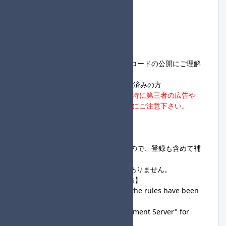
https://discord.gg/ZrX2WVGGUJ
◆参加条件
・
Discord
を導入済みの方
・大会の進行に影響を与えない方
・大会ルールへの同意とフレンドコードの公開にご理解
いただける方
・
Nintendo Switch Online
に加入済みの方
・
配信する動画や静止画等に広告(特に第三者の広告や
ロゴ等)が映り込むことのないようにご注意下さい。
◆海外勢の参加について
・海外プレイヤーの参加は可能。
・日本語のサポートはありませんので、登録も含めて補
助役の日本人が必要となります。
※補助役から主催への連絡は必要ありません。
【For participants from overseas】
English translations of some of the rules have been
prepared.
Please refer to the "MKB Tournament Server" for
the English translations.