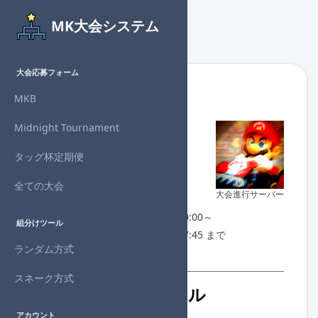
MK大会システム
大会応募フォーム
タイマン杯
MKB
Midnight Tournament
主催者
：ryuu_unique
対戦形式：個人
タッグ杯定期便
回戦数
：6回戦制
進行状況：
開催終了
全ての大会
大会進行サーバー
チェックイン：なし
開催日時：2023年11月18日(土) 20:00～
組分けツール
募集期間：2023年11月18日(土) 17:45 まで
ランダム方式
許諾番号：なし
スネーク方式
開催概要・参加ルール
アカウント