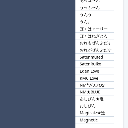
あっは〜ん
128
〜ん
うっふ〜ん
うんう
129
うん
うん。
ぼくはぐーりー
130
ぼくは
ぼくはねぎとろ
おれもぜんぶだす
131
ぜんぶだす
おれがぜんぶだす
Satenmuted
132
Saten
SatenRuiko
Eden Love
133
Love
KMC Love
NM*ぎんれな
134
NM
NM★BLUE
あしぴん★進
135
ぴん
おしぴん
Magicatz★進
136
Ma
Magnetic