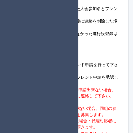
す。
※進行役登録の連絡の際は登録した大会参加名とフレン
ドコードを記載して下さい。
※一度、進行役登録の連絡をした後に連絡を削除した場
合は未連絡として扱います。
※参加締め切りまでに連絡を行わなかった進行役登録は
解除されます。
◆1回戦開始までの流れ
①19:45～20:30
・進行役は、同組の参加者へフレンド申請を行って下さ
い。
・参加者は、同組の進行役からのフレンド申請を承認し
て下さい。
※進行役は、20:30までにフレンド申請出来ない場合、
タッグ杯定期便大会進行サーバーに連絡して下さい。
②20:30～21:00
・20:30を過ぎて進行役から応答がない場合、同組の参
加者向けに、進行役の代理対応者を募集します。
→21:00までに代理対応者が現れた場合：代理対応者に
フレンド申請、ロビー開設を実施頂きます。