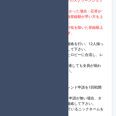
※代理対応者は、各レースリザルトのスクリーンショッ
トを実施頂くようお願いします。
→21:00までに代理対応者が現れなかった場合：応答が
ない進行役については失格。その他登録順が早い方を上
位として1回戦通過者を判断します。
※1回戦が4チーム通過の場合、進行役を除いた登録順上
位4チームが1回戦通過者となります。
③21:00～
・進行役は、ロビー開設＆開設の連絡を行い、12人揃っ
た組から開始連絡を行い随時開始して下さい。
・参加者は、同組進行役が開設したロビーに合流し、レ
ース開始をお待ち下さい。
※進行役は、ロビー開設後、5分経過しても全員が揃わ
ず連絡も無い場合は開始して下さい。
◆参加者様へ
・同組進行役から送られてくるフレンド申請を1回戦開
始21:00までに認証して下さい。
・20:30時点で進行役からフレンド申請が無い場合、タ
ッグ杯定期便大会進行サーバーへ連絡して下さい。
・参加名はSwitch本体に設定されているニックネームを
使用して下さい。