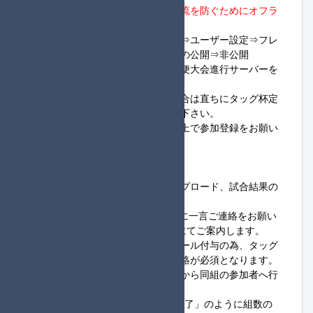
・
進行役でない方は、部外者の合流を防ぐためにオフラ
イン設定を行って下さい。
※Switchホーム画面⇒マイページ⇒ユーザー設定⇒フレ
ンド機能の設定⇒オンライン状況の公開⇒非公開
・大会当日は随時、タッグ杯定期便大会進行サーバーを
確認するようにして下さい。
・ロビー開設後に入室できない場合は直ちにタッグ杯定
期便大会進行サーバーへ連絡して下さい。
・大会ルールを全て読み理解した上で参加登録をお願い
します。
◆進行役様へ
・進行役はロビー開設、画像アップロード、試合結果の
集計が可能な方が務めます。
※進行役が初めての方は必ず主催に一言ご連絡をお願い
します。進行役のやり方等をDMにてご案内します。
・進行役で登録した方は進行役ロール付与の為、タッグ
杯定期便大会進行サーバーまで連絡が必須となります。
・フレンドコードの申請は進行役から同組の参加者へ行
います。
※連絡の際は「1組フレンド申請完了」のように組数の