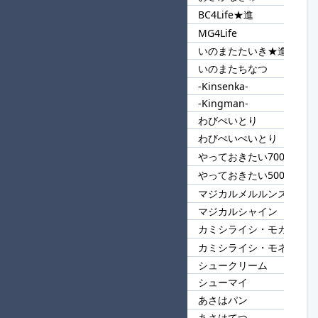
BC4Life★進
30
4Life
MG4Life
いのまたたいき★進
31
いのまた
いのまたちなつ
-Kinsenka-
32
-K
-Kingman-
わびぺいとり
33
わび
わびぺいぺいとり
やっておきたい700
34
やっておきたい
やっておきたい500
マジカルメルルンズ★進
35
マジカル
マジカルシャイン
カミシライシ・モカ
36
カミシライシ
カミシライシ・モネ
シュークリーム
37
シュー
シューマイ
あさはパン
38
あさは
あさはてつ