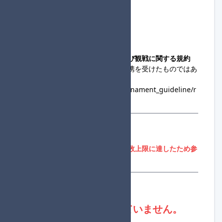
◆主催連絡先
raguo_
◆コミュニティ大会への出場および観戦に関する規約
・この大会は、任天堂の協賛・提携を受けたものではあ
りません。
https://www.nintendo.co.jp/tournament_guideline/r
ules.html
参加登録
参加者募集期間外、または参加人数上限に達したため参
加登録はできません。
登録状況
現在、進行役は不足していません。