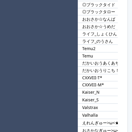
◎ブラックタイド
21
◎ブラック
◎ブラックタロー
おおさか☆なんば
22
おおさか
おおさか☆うめだ
ライフ_しょくひん
23
ライフ_
ライフ_のうさん
Temu2
24
Temu
Temu
だかいおうあくあちー
25
だかいおう
だかいおうりこち！
CXXVIII-T*
26
CXXVIII
CXXVIII-M*
Kaiser_N
27
Kaiser_
Kaiser_S
Valstrax
28
Val
Valhalla
えれんぎゅー>ω<★進
29
>ω<
おさかなぎゅー>ω<