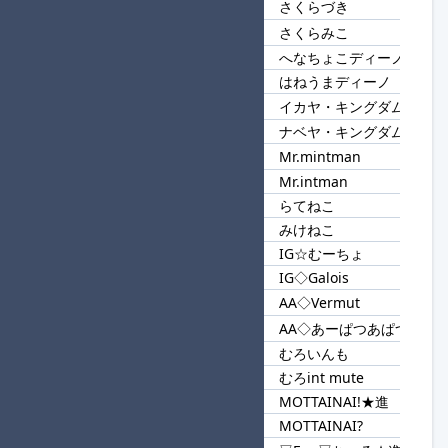
さくらづき
110
さくら
さくらみこ
へなちょこディーノ
111
ディーノ
はねうまディーノ
イカヤ・キングダム
112
キングダム
ナベヤ・キングダム
Mr.mintman
113
Mr.
Mr.intman
らてねこ
114
ねこ
みけねこ
IG☆むーちょ
115
IG
IG◇Galois
AA◇Vermut
116
AA◇
AA◇あーぱつあぱつ
むろいんも
117
むろ
むろint mute
MOTTAINAI!★進
118
MOTTAINAI
MOTTAINAI?