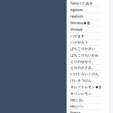
Tanu☆たぬき
egoism
57
sm
realism
Shirasu★進
58
Shi
Shilove
ハゲます
59
ハゲ
ハゲやろう
ばちこりかさい
60
ばちこり
ばちこりちいかわ
とりのせせり、
61
とりの
とりのささみ。
いけたらいくけん
62
けん
けいさつけん
キレートレモン★進
63
レモン
キリンレモン
HXニカ♪
64
HX
HXジベ♪
Freyja