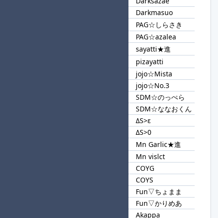
Darksazae
83
Dark
Darkmasuo
PAG☆しらさき
84
PAG
PAG☆azalea
sayatti★進
85
tti
pizayatti
jojo☆Mista
86
jojo
jojo☆No.3
SDM☆のっぺら
87
SDM
SDM☆ななおくん
ΔS>ε
88
ΔS
ΔS>0
Mn Garlic★進
89
Mn
Mn vislct
COYG
90
COY
COYS
Fun▽ちょまま
91
Fun▽
Fun▽かりめあ
Akappa