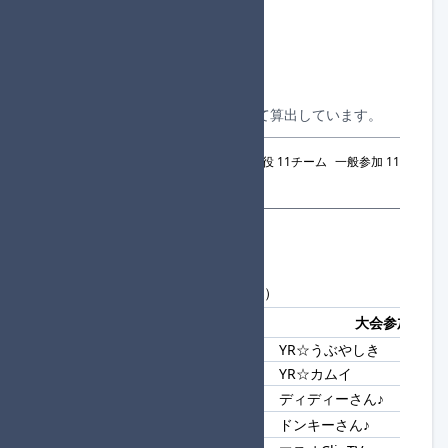
合計参加者数：228
合計参加チーム数：114
一般参加チーム数：95
進行役チーム数：19
合計組数：19
※上記はシード対象チームを除いて算出しています。
2回戦シード：
合計 22チーム
進行役 11チーム
一般参加 11
チーム
参加者一覧
現在の参加者数：272人
最大 576 人まで（補欠は最大 8 人）
登録順
チームタグ
大会参加名
YR☆うぶやしき
1
YR☆
YR☆カムイ
ディディーさん♪
2
さん♪
ドンキーさん♪