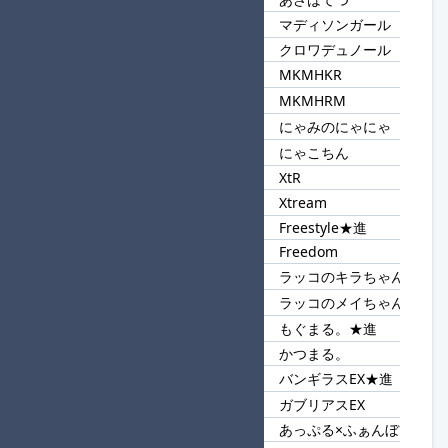
マディソンガール
39
ール
クロワデュノール
MKMHKR
40
MKM
MKMHRM
にゃみのにゃにゃ
41
にゃ
にゃこちん
XtR
42
Xt
Xtream
Freestyle★進
43
Free
Freedom
ラッコのキラちゃん
44
ちゃん
ラッコのメイちゃん
もぐまる。★進
45
まる。
かつまる。
バンギラスEX★進
46
EX
ガブリアスEX
あっぷる×ふぁんぼ
47
あっぷる