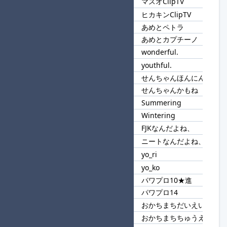
マスオClipTV
3
ClipTV
ヒカキンClipTV
あめとペトラ
4
あめと
あめとカプチーノ
wonderful.
5
ful.
youthful.
せんちゃんほんにん
6
せんちゃん
せんちゃんかもね
Summering
7
ing
Wintering
FJKなんだよね、
8
なんだよね、
ニートなんだよね、
yo_ri
9
yo_
yo_ko
パワプロ10★進
10
パワプロ
パワプロ14
おかちまちだいえい
11
おかちまち
おかちまちちゅうえい