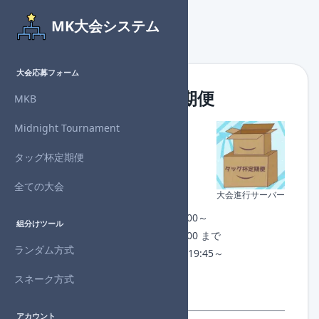
MK大会システム
大会応募フォーム
第41回 タッグ杯定期便
MKB
Midnight Tournament
主催者
：RaGuO
対戦形式：タッグ
タッグ杯定期便
回戦数
：5回戦制
進行状況：
開催終了
全ての大会
大会進行サーバー
チェックイン：なし
開催日時：2025年2月23日(日) 21:00～
組分けツール
募集期間：2025年2月23日(日) 19:00 まで
ランダム方式
1回戦組分け：2025年2月23日(日) 19:45～
許諾番号：NJ25-AABPA-N02115
スネーク方式
※シードあり： 2回戦
アカウント