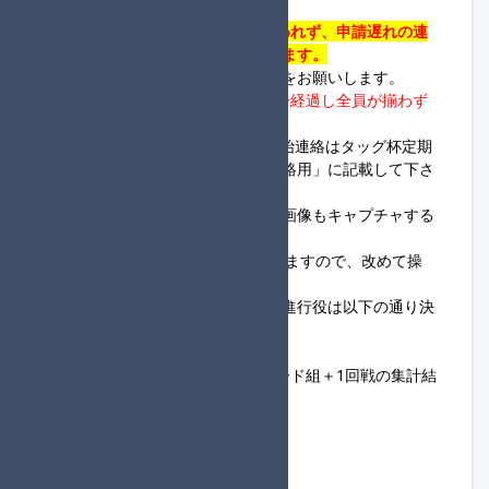
記載をお願いします。
・
20:30までにフレンド申請が行われず、申請遅れの連
絡も無い場合は失格の対象となります。
・ロビー開設とレース開始の連絡をお願いします。
・
進行役のロビー開設連絡から5分経過し全員が揃わず
連絡もない場合は開始して下さい。
※フレンド申請、ロビー開設、開始連絡はタッグ杯定期
便大会進行サーバー内の「各組連絡用」に記載して下さ
い。
・回線落ちに備え毎レースの結果画像もキャプチャする
ようにお願いします。
・
MKB集計機
を用いて集計を行いますので、改めて操
作方法の確認をお願いします。
・各回戦のロビー主催を担当する進行役は以下の通り決
定します。
1回戦：大会フォーム登録順
2回戦：進行役登録をしているシード組＋1回戦の集計結
果投稿順
3回戦：2回戦の集計結果投稿順
準決勝～決勝：前回戦の得点順