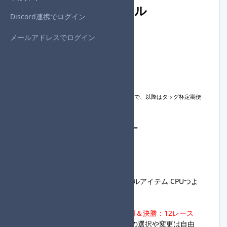
開催概要・参加ルール
Discord連携でログイン
メールアドレスでログイン
◆開催日時
・2025年2月23日(日)
21:00
～
◆参加締め切り
・2025年2月23日(日)
19:00
※大会フォーム内での進行役変更は16:30まで、以降はタッグ杯定期便
進行サーバーへの連絡必須。
◆タッグ杯定期便大会進行サーバー
https://discord.gg/XGHNj9jCVC
◆ルール
・2名1組のチーム戦
・グランプリ150cc 個人戦 ノーマルアイテム CPUつよ
い マシンすべて
・全回戦必ずCPUあり
・
1回戦～3回戦：8レース、準決勝＆決勝：12レース
・カスタマイズ、コントローラーの選択や変更は自由