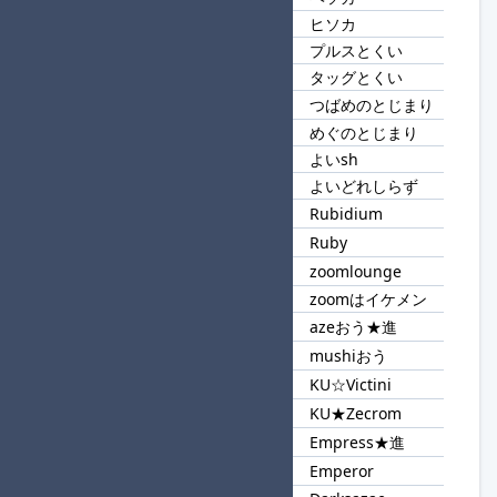
74
ソカ
ヒソカ
プルスとくい
75
とくい
タッグとくい
つばめのとじまり
76
とじまり
めぐのとじまり
よいsh
77
よい
よいどれしらず
Rubidium
78
Ru
Ruby
zoomlounge
79
zoom
zoomはイケメン
azeおう★進
80
おう
mushiおう
KU☆Victini
81
KU
KU★Zecrom
Empress★進
82
Em
Emperor