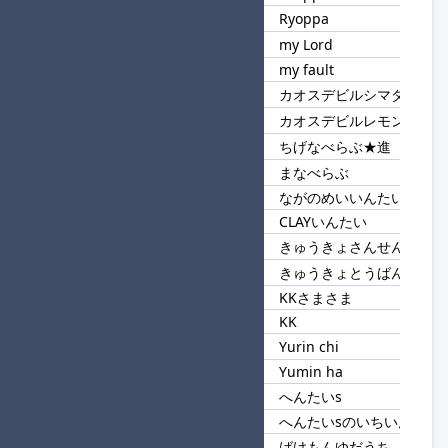
92
ppa
Ryoppa
my Lord
93
my
my fault
カオスデビルシマダ
94
カオスデビル
カオスデビルレモン
ちげなべらぶ★進
95
なべらぶ
まなべらぶ
ながのめいいんたい
96
いんたい
CLAYいんたい
きゅうきょさんせん★進
97
きゅうきょ
きゅうきょとうばん
KKさまさま
98
KK
KK
Yurin chi
99
Yu
Yumin ha
へんたいs
100
へんたいs
へんたいsのいちいん
ばけもんゆだうち