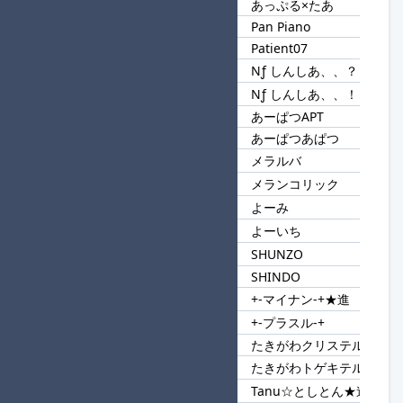
あっぷる×たあ
Pan Piano
48
Pa
Patient07
Nƒ しんしあ、、？
49
Nƒ
Nƒ しんしあ、、！
あーぱつAPT
50
あーぱつ
あーぱつあぱつ
メラルバ
51
メラ
メランコリック
よーみ
52
よー
よーいち
SHUNZO
53
SH
SHINDO
+-マイナン-+★進
54
+-
+-プラスル-+
たきがわクリステル
55
たきがわ
たきがわトゲキテル
Tanu☆としとん★進
56
Tanu