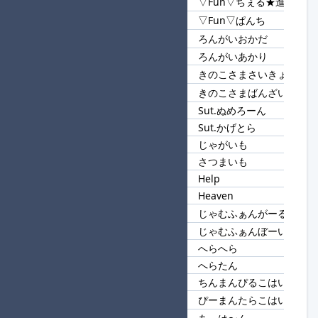
▽Fun▽ちぇる★進
119
▽Fun▽
▽Fun▽ぱんち
ろんがいおかだ
120
ろんがい
ろんがいあかり
きのこさまさいきょう★進
121
きのこ
きのこさまばんざい
Sut.ぬめろーん
122
Sut.
Sut.かげとら
じゃがいも
123
いも
さつまいも
Help
124
He
Heaven
じゃむふぁんがーる★進
125
じゃむ
じゃむふぁんぼーい
へらへら
126
へら
へらたん
ちんまんぴるこはいし
127
はいし
ぴーまんたらこはいし