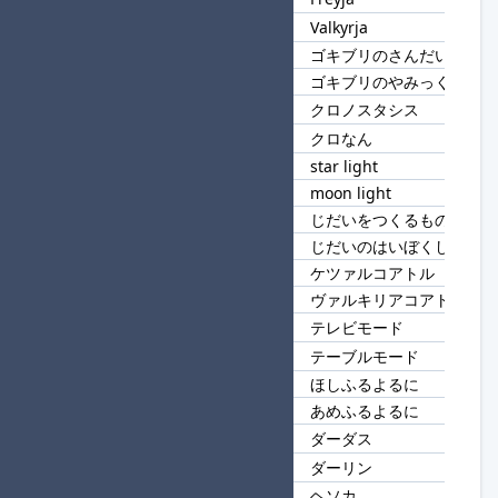
65
ja
Valkyrja
ゴキブリのさんだいる
66
ゴキブリ
ゴキブリのやみっくす
クロノスタシス
67
クロ
クロなん
star light
68
light
moon light
じだいをつくるもの
69
じだい
じだいのはいぼくしゃ
ケツァルコアトル
70
コアトル
ヴァルキリアコアトル
テレビモード
71
モード
テーブルモード
ほしふるよるに
72
よるに
あめふるよるに
ダーダス
73
ダー
ダーリン
ヘソカ