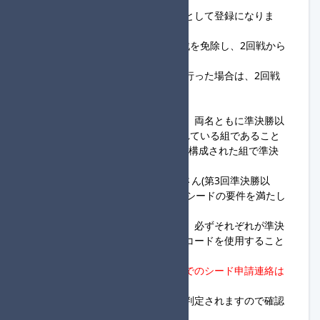
◆シード制について
以下の条件を満たした組はシードとして登録になりま
す。
シードとして認められた組は1回戦を免除し、2回戦から
の参加となります。
また、シードの組が進行役登録を行った場合は、2回戦
は必ず進行役となります。
・シード組となるための条件
①過去のタッグ杯定期便において、両名ともに準決勝以
上の進出経験がある2人で構成されている組であること
※必ずしもシードを申請する2人で構成された組で準決
勝以上を経験している必要はない
【例】Aさん(第1回準決勝以上) Bさん(第3回準決勝以
上)→◎AさんとBさんの2人の組はシードの要件を満たし
ている
②今回登録するフレンドコードは、必ずそれぞれが準決
勝以上に進出したときのフレンドコードを使用すること
タッグ杯定期便大会進行サーバーでのシード申請連絡は
不要
です。
登録の際にシード適用対象か自動判定されますので確認
をお願いします。