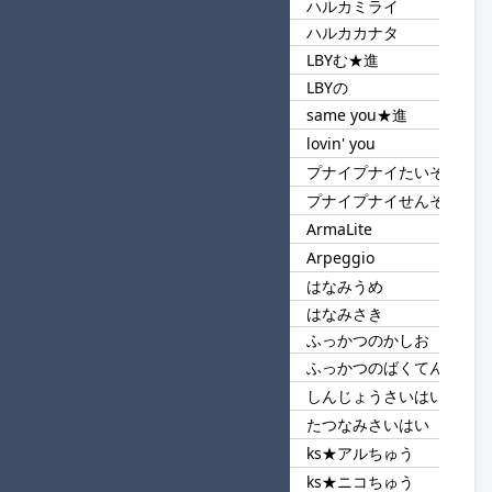
ハルカミライ
12
ハルカ
ハルカカナタ
LBYむ★進
13
LBY
LBYの
same you★進
14
you
lovin' you
プナイプナイたいそう★進
15
プナイプナイ
プナイプナイせんそう
ArmaLite
16
Ar
Arpeggio
はなみうめ
17
はなみ
はなみさき
ふっかつのかしお
18
ふっかつの
ふっかつのばくてん
しんじょうさいはい★進
19
さいはい
たつなみさいはい
ks★アルちゅう
20
ks
ks★ニコちゅう