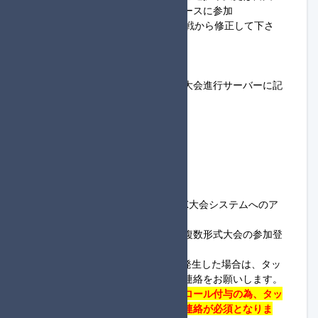
・登録した参加名と同じ名前でレースに参加
（1回戦でミスがあった場合は2回戦から修正して下さ
い）
◆共通ルールについて
・以下のルールはタッグ杯定期便大会進行サーバーに記
載を移動しました。
#参加登録について
#禁止・注意事項について
#通過について
#回線落ちについて
◆参加方法について
・
アカウント登録手順
を参考に
MK大会システム
へのア
カウント登録をお願いします。
・大会への参加登録については、
複数形式大会の参加登
録手順
を参考にお願いします。
※上記について不明な点や問題が発生した場合は、タッ
グ杯定期便大会進行サーバーまで連絡をお願いします。
・
進行役で登録された方は進行役ロール付与の為、
タッ
グ杯定期便大会進行サーバー
まで連絡が必須となりま