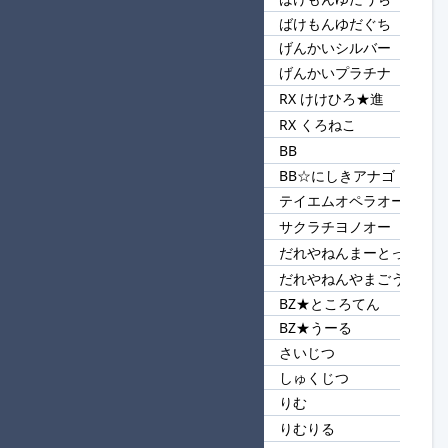
101
ばけもん
ばけもんゆだぐち
げんかいシルバー
102
げんかい
げんかいプラチナ
RX けけひろ★進
103
RX
RX くろねこ
BB
104
BB
BB☆にしきアナゴ
テイエムオペラオー
105
オー
サクラチヨノオー
だれやねんまーとって★進
106
だれやねん
だれやねんやまごうて
BZ★ところてん
107
BZ
BZ★うーる
さいじつ
108
じつ
しゅくじつ
りむ
109
りむ
りむりる