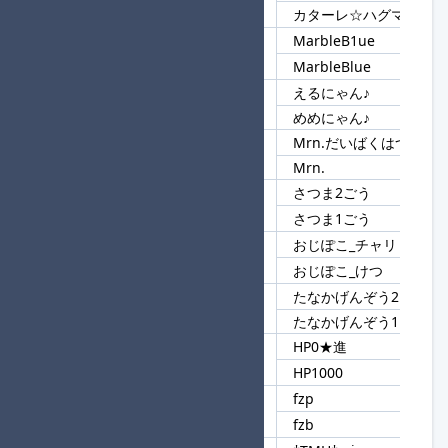
65
カターレ☆
カターレ☆ハグマメ
MarbleB1ue
66
MarbleB
MarbleBlue
えるにゃん♪
67
にゃん
めめにゃん♪
Mrn.だいばくはつ
68
Mrn
Mrn.
さつま2ごう
69
さつま
さつま1ごう
おじぽこ_チャリ
70
おじぽこ
おじぽこ_けつ
たなかげんぞう2
71
たなか
たなかげんぞう1
HP0★進
72
HP
HP1000
fzp
73
fz
fzb