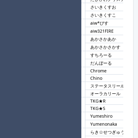
さいきくすお
48
さいき
さいきくすこ
aiw*びす
49
aiw
aiw321FIRE
あかさかあか
50
あかさか
あかさかさかす
すちろーる
51
ーる
だんぼーる
Chrome
52
Ch
Chino
ステータスリール
53
リール
オーラカリール
TKG★R
54
TKG★
TKG★S
Yumeshiro
55
Yume
Yumenonaka
らき☆せつぎゅう
56
らき☆