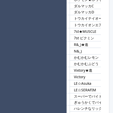
ダルマッカC
21
ダルマッカ
ダルマッカD
トウカイテイオー
22
トウカイ
トウカイオンエア
7st★MUSCLE
23
7st
7st ピクミン
R&_)★進
24
&_)
N&_)
かむかむレモン
25
かむかむ
かむかむぶどう
Vixtory★進
26
Vi
Victory
LE☆Asuka
27
LE
LE☆SERAFIM
スーパーでバイトW
28
バイトW
ぎゅうかくでバイトW
ハレンチなリックス♪
29
ハレンチ