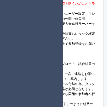
・
進行役でない方は、部外者の合流を防ぐためにオフラ
イン設定を行って下さい。
※Switchホーム画面⇒マイページ⇒ユーザー設定⇒フレ
ンド機能の設定⇒オンライン状況の公開⇒非公開
・大会当日は随時、タッグ杯定期便大会進行サーバーを
確認するようにして下さい。
・ロビー開設後に入室できない場合は直ちにタッグ杯定
期便大会進行サーバーへ連絡して下さい。
・大会ルールを全て読み理解した上で参加登録をお願い
します。
◆進行役様へ
・進行役はロビー開設、画像アップロード、試合結果の
集計が可能な方が務めます。
※進行役が初めての方は必ず主催に一言ご連絡をお願い
します。進行役のやり方等をDMにてご案内します。
・進行役で登録した方は進行役ロール付与の為、タッグ
杯定期便大会進行サーバーまで連絡が必須となります。
・フレンドコードの申請は進行役から同組の参加者へ行
います。
※連絡の際は「1組フレンド申請完了」のように組数の