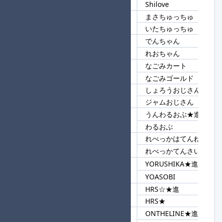
Shilove
まさちゅっちゅ
101
ちゅっちゅ
いたちゅっちゅ
でんちゃん
102
ちゃん
れおちゃん
なごみカート
103
なごみ
なごみゴールド
しょろうおじさん
104
おじさん
ジャムおじさん
うんわるおぶ★進
105
わる
わるおぶ
れべっかはてんねん★進
106
れべっか
れべっかてんさい
YORUSHIKA★進
107
YO
YOASOBI
HRS☆★進
108
HRS
HRS★
ONTHELINE★進
109
ON