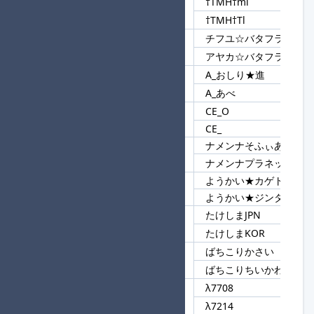
†TMH†mi
74
†TMH†
†TMH†Tl
チフユ☆バタフライ
75
☆バタフライ
アヤカ☆バタフライ
A_おしり★進
76
A_
A_あべ
CE_O
77
CE
CE_
ナメンナそふぃあす
78
ナメンナ
ナメンナプラネット
ようかい★カゲトラ
79
ようかい
ようかい★ジンタロ
たけしまJPN
80
たけしま
たけしまKOR
ばちこりかさい
81
ばちこり
ばちこりちいかわ
λ7708
82
λ7
λ7214