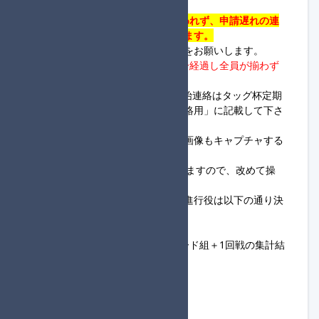
記載をお願いします。
・
19:30までにフレンド申請が行われず、申請遅れの連
絡も無い場合は失格の対象となります。
・ロビー開設とレース開始の連絡をお願いします。
・
進行役のロビー開設連絡から5分経過し全員が揃わず
連絡もない場合は開始して下さい。
※フレンド申請、ロビー開設、開始連絡はタッグ杯定期
便大会進行サーバー内の「各組連絡用」に記載して下さ
い。
・回線落ちに備え毎レースの結果画像もキャプチャする
ようにお願いします。
・
MKB集計機
を用いて集計を行いますので、改めて操
作方法の確認をお願いします。
・各回戦のロビー主催を担当する進行役は以下の通り決
定します。
1回戦：大会フォーム登録順
2回戦：進行役登録をしているシード組＋1回戦の集計結
果投稿順
3回戦：2回戦の集計結果投稿順
準決勝～決勝：前回戦の得点順