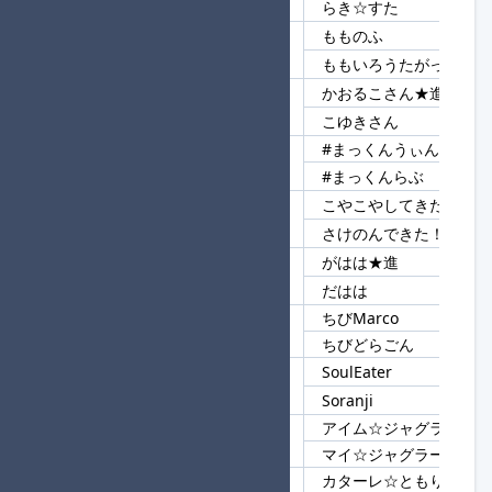
らき☆すた
もものふ
57
もも
ももいろうたがっせん
かおるこさん★進
58
さん
こゆきさん
#まっくんうぃん
59
#ま
#まっくんらぶ
こやこやしてきた！
60
きた！
さけのんできた！
がはは★進
61
はは
だはは
ちびMarco
62
ちび
ちびどらごん
SoulEater
63
So
Soranji
アイム☆ジャグラー
64
ジャグラー
マイ☆ジャグラー
カターレ☆ともりん