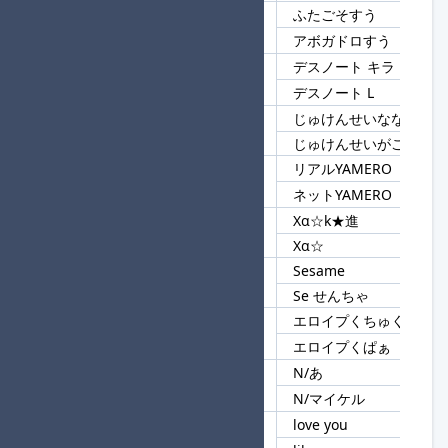
ふたごそすう
83
すう
アボガドロすう
デスノート キラ
84
デスノート
デスノート L
じゅけんせいななくさ
85
じゅけんせい
じゅけんせいがこでぶ
リアルYAMERO
86
YAMERO
ネットYAMERO
Xα☆k★進
87
Xα
Xα☆
Sesame
88
Se
Se せんちゃ
エロイプくちゅくちゅ
89
エロイプ
エロイプくぱぁ
N/あ
90
N/
N/マイケル
love you
91
you