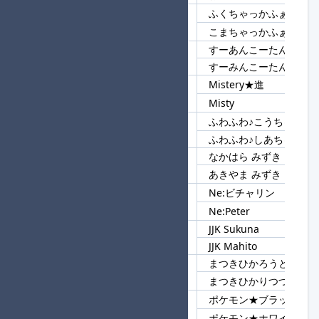
ふくちゃっかふぁいあ
12
ちゃっかふぁいあ
こまちゃっかふぁいあ
すーあんこーたんき
13
すー
すーみんこーたんき
Mistery★進
14
Mis
Misty
ふわふわ♪こうちゃん★
15
ふわふわ♪
ふわふわ♪しあちゃん
なかはら みずき
16
みずき
あきやま みずき
Ne:ビチャリン
17
Ne:
Ne:Peter
JJK Sukuna
18
JJK
JJK Mahito
まつきひかろうとせず
19
まつ
まつきひかりつづける
ポケモン★ブラック2
20
ポケモン★
ポケモン★ホワイト2