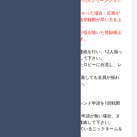
※代理対応者は、各レースリザルトのスクリーンショッ
トを実施頂くようお願いします。
→20:00までに代理対応者が現れなかった場合：応答が
ない進行役については失格。その他登録順が早い方を上
位として1回戦通過者を判断します。
※1回戦が4チーム通過の場合、進行役を除いた登録順上
位4チームが1回戦通過者となります。
③20:00～
・進行役は、ロビー開設＆開設の連絡を行い、12人揃っ
た組から開始連絡を行い随時開始して下さい。
・参加者は、同組進行役が開設したロビーに合流し、レ
ース開始をお待ち下さい。
※進行役は、ロビー開設後、5分経過しても全員が揃わ
ず連絡も無い場合は開始して下さい。
◆参加者様へ
・同組進行役から送られてくるフレンド申請を1回戦開
始20:00までに認証して下さい。
・19:30時点で進行役からフレンド申請が無い場合、タ
ッグ杯定期便大会進行サーバーへ連絡して下さい。
・参加名はSwitch本体に設定されているニックネームを
使用して下さい。