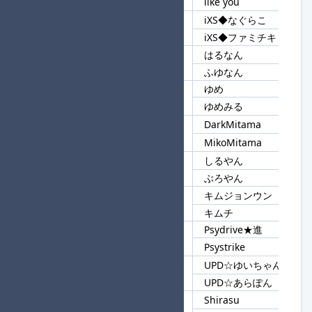
like you
iXS◆なぐらこ
92
iXS◆
iXS◆ファミチキ
はるなん
93
なん
ふゆなん
ゆめ
94
ゆめ
ゆめみる
DarkMitama
95
Mitama
MikoMitama
しるやん
96
やん
ぶろやん
キムジョンウン
97
キム
キムチ
Psydrive★進
98
Psy
Psystrike
UPD☆ゆいちゃん♪★進
99
UPD
UPD☆あらぽん
Shirasu
100
Shi