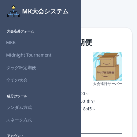
MK大会システム
大会応募フォーム
第39回 タッグ杯定期便
MKB
Midnight Tournament
主催者
：RaGuO
対戦形式：タッグ
タッグ杯定期便
回戦数
：5回戦制
進行状況：
開催終了
全ての大会
大会進行サーバー
チェックイン：なし
開催日時：2024年12月8日(日) 20:00～
組分けツール
募集期間：2024年12月8日(日) 18:00 まで
ランダム方式
1回戦組分け：2024年12月8日(日) 18:45～
許諾番号：NJ24-AABPA-N01924
スネーク方式
※シードあり： 2回戦
アカウント