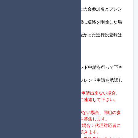
す。
※進行役登録の連絡の際は登録した大会参加名とフレン
ドコードを記載して下さい。
※一度、進行役登録の連絡をした後に連絡を削除した場
合は未連絡として扱います。
※参加締め切りまでに連絡を行わなかった進行役登録は
解除されます。
◆1回戦開始までの流れ
①18:45～19:30
・進行役は、同組の参加者へフレンド申請を行って下さ
い。
・参加者は、同組の進行役からのフレンド申請を承認し
て下さい。
※進行役は、19:30までにフレンド申請出来ない場合、
タッグ杯定期便大会進行サーバーに連絡して下さい。
②19:30～20:00
・19:30を過ぎて進行役から応答がない場合、同組の参
加者向けに、進行役の代理対応者を募集します。
→20:00までに代理対応者が現れた場合：代理対応者に
フレンド申請、ロビー開設を実施頂きます。