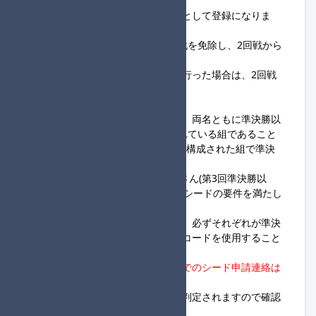
◆シード制について
以下の条件を満たした組はシードとして登録になりま
す。
シードとして認められた組は1回戦を免除し、2回戦から
の参加となります。
また、シードの組が進行役登録を行った場合は、2回戦
は必ず進行役となります。
・シード組となるための条件
①過去のタッグ杯定期便において、両名ともに準決勝以
上の進出経験がある2人で構成されている組であること
※必ずしもシードを申請する2人で構成された組で準決
勝以上を経験している必要はない
【例】Aさん(第1回準決勝以上) Bさん(第3回準決勝以
上)→◎AさんとBさんの2人の組はシードの要件を満たし
ている
②今回登録するフレンドコードは、必ずそれぞれが準決
勝以上に進出したときのフレンドコードを使用すること
タッグ杯定期便大会進行サーバーでのシード申請連絡は
不要
です。
登録の際にシード適用対象か自動判定されますので確認
をお願いします。