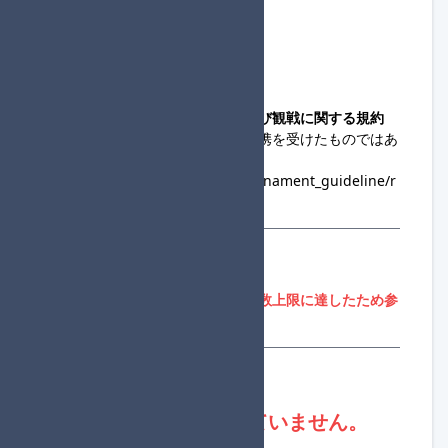
◆主催連絡先
raguo_
◆コミュニティ大会への出場および観戦に関する規約
・この大会は、任天堂の協賛・提携を受けたものではあ
りません。
https://www.nintendo.co.jp/tournament_guideline/r
ules.html
参加登録
参加者募集期間外、または参加人数上限に達したため参
加登録はできません。
登録状況
現在、進行役は不足していません。