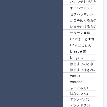
ハレンチおでんたん♪
ヤニハラマシン
30
マシン
セクハラマシン
かこをめぐるもの
31
もの
いまをかけるもの
32
ーン
サターン★進
Un☆まーと★進
33
Un
Un☆としとん
Lileep★進
34
Li
Lilligant
はじまりのとき
35
はじまり
はじまりはきみのそら
Vortex
36
Vor
Vortana
ふーにゃん♪
37
にゃん♪
はなにゃん♪
テツノイバラ
38
テツノ
テツノドクガ