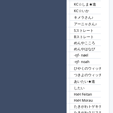
KC☆しま★進
39
KC☆
KC☆いか
キメラさん♪
40
さん♪
アーニャさん♪
Sストレート
41
ストレート
Bストレート
めんやこころ
42
めんや
めんやはなび
-ηf- nøel
43
-ηf-
-ηf- noah
ひやくのウィッチ
44
ウィッチ
つきよのウィッチ
あいたい★進
45
たい
したい
HxH Feitan
46
HxH
HxH Morau
たきがわトゲキテル
47
たきがわ
たきがわクリステル