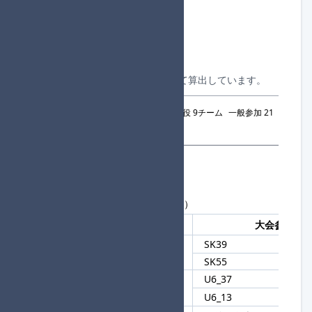
合計参加者数：157
合計参加チーム数：79
一般参加チーム数：65
進行役チーム数：14
合計組数：14
※上記はシード対象チームを除いて算出しています。
2回戦シード：
合計 30チーム
進行役 9チーム
一般参加 21
チーム
参加者一覧
現在の参加者数：218人
最大 576 人まで（補欠は最大 8 人）
登録順
チームタグ
大会参加名
SK39
1
SK
SK55
U6_37
2
U6_
U6_13