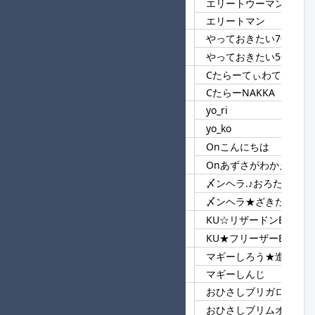
エリートウーマン
3
エリート
エリートマン
やっておきたい700
4
やっておきたい
やっておきたい500
Cたらーてぃわてぃわ
5
Cたらー
CたらーNAKKA
yo_ri
6
yo
yo_ko
Onこんにちは
7
On
Onあずさがわかえで
〆ンヘラ.♪おろたん
8
〆ンヘラ
〆ンヘラ★ざきたん♪
KU☆リザードンEX
9
KU
KU★フリーザーEX
マギーしろう★進
10
マギー
マギーしんじ
おひさしブリガロン★進
11
おひさし
おひさしブリムオン