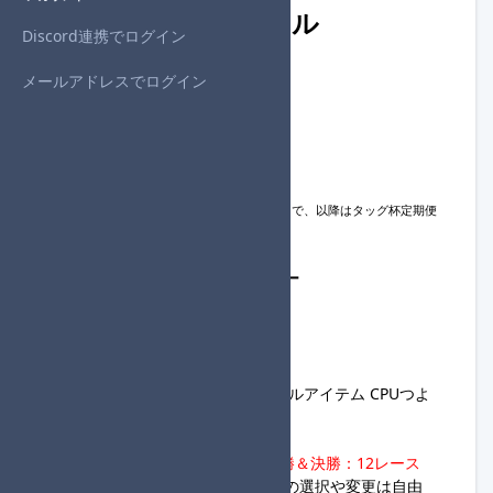
開催概要・参加ルール
Discord連携でログイン
メールアドレスでログイン
◆開催日時
・2024年12月8日(日)
20:00
～
◆参加締め切り
・2024年12月8日(日)
18:00
※大会フォーム内での進行役変更は16:30まで、以降はタッグ杯定期便
進行サーバーへの連絡必須。
◆タッグ杯定期便大会進行サーバー
https://discord.gg/XGHNj9jCVC
◆ルール
・2名1組のチーム戦
・グランプリ150cc 個人戦 ノーマルアイテム CPUつよ
い マシンすべて
・全回戦必ずCPUあり
・
1回戦～3回戦：8レース、準決勝＆決勝：12レース
・カスタマイズ、コントローラーの選択や変更は自由