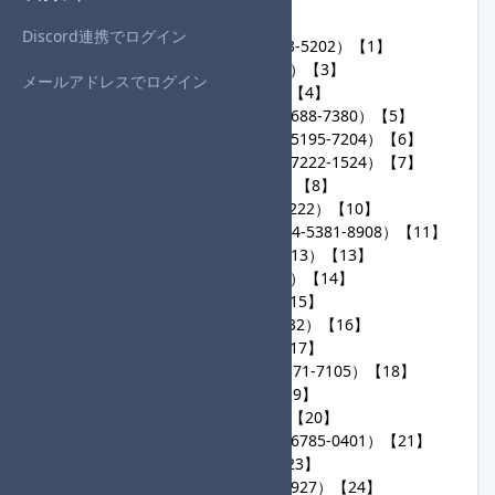
一般参加者 ： 75 人
Discord連携でログイン
1
ごはんバーガー（2666-6773-5202）【1】
2
ガチモン（6228-2582-5317）【3】
メールアドレスでログイン
3
あやー（6541-4548-9892）【4】
4
MNG☆そんちょう（3677-5688-7380）【5】
5
ハンニバルこらぞー（0838-5195-7204）【6】
6
しんぱくペアリング（0397-7222-1524）【7】
7
Deruzo（7503-3757-2211）【8】
8
χγ【Calc.】i（5129-1483-5222）【10】
9
ねこじたカモミルティ（2464-5381-8908）【11】
10
AlpinePass（7242-9176-3813）【13】
11
さかてん（3766-1393-5504）【14】
12
とと（4034-5292-9143）【15】
13
メロンパン（5944-1111-9132）【16】
14
ふく（2107-3231-7828）【17】
15
スプリングボクス（7996-5371-7105）【18】
16
owl（4711-8248-7216）【19】
17
かなで（5565-8650-7215）【20】
18
こうかいどだいおう（4890-6785-0401）【21】
19
u40（6683-1942-2407）【23】
20
UB04 SLASH（3462-1071-8927）【24】