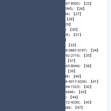
21
そうそうのウムイ（1234-8567-8505）【25】
22
オクレイマン（7098-9591-2995）【26】
23
チートデイ（4616-4924-2694）【27】
24
あか。（1195-3400-8049）【28】
25
トラ（0202-9635-9713）【29】
26
えまたそ（6397-7251-6707）【30】
27
るがぱんだ（2184-5712-4426）【31】
28
G（0530-7125-6631）【32】
29
KUMAA（2933-0615-9113）【33】
30
しょくなしきぼうなし（8438-0887-0197）【34】
31
はーふあっぷあの（0685-2192-2716）【35】
32
shellos（5063-4257-4816）【37】
33
ふっかつのかぷれ（7010-7663-8044）【38】
34
seraph（7337-2102-8626）【39】
35
バタフライ（0570-2620-2248）【40】
36
もちさんだいすきです（5226-6017-6326）【41】
37
ばちこりちいかわ（5157-0364-1523）【42】
38
LOSTCORNER（5031-0373-6446）【43】
39
† urning（6303-4274-4819）【44】
40
たぬきたいちょー（5265-9172-4330）【45】
41
STY★tihato（4607-3559-1688）【47】