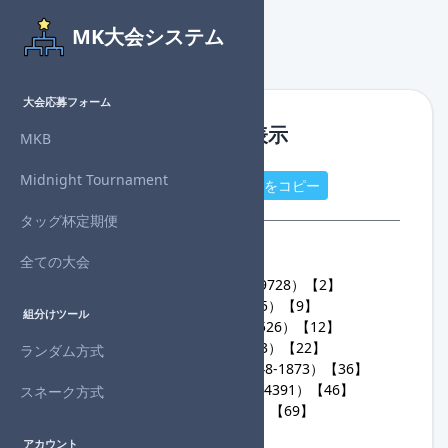
MK大会システム
大会応募フォーム
組分け用参加者リスト表示
MKB
Midnight Tournament
進行役をコピー
一般参加者をコピー
タッグ杯定期便
進行役 ： 7 人
全ての大会
1
Duplantis★進（4191-8331-9728）【2】
2
マサト★進（3861-9668-1785）【9】
組分けツール
3
ひえぇ～★進（1334-3812-0526）【12】
4
Denzo★進（5233-6991-0323）【22】
ランダム方式
5
はんぐぜい？★進（7887-5348-1873）【36】
6
もぎしたい★進（0798-9593-4391）【46】
スネーク方式
7
Rem★進（4888-5341-3698）【69】
アカウント