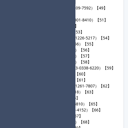
42
B（1331-6144-8148）【48】
43
ひらさか よつゆ（2847-2209-7592）【49】
44
a（1301-1872-5723）【50】
45
しりうす4レ4てん（5890-5801-8410）【51】
46
Li（8368-8599-7572）【52】
47
TMG（3475-0231-6821）【53】
48
ひまじんスペシャル（4953-1226-5217）【54】
49
すみぽん！（3102-9400-8156）【55】
50
よっしー（7364-2393-0328）【56】
51
ピオリム（0740-8408-7218）【57】
52
ワトソン（2150-0605-2540）【58】
53
いっかいせんはいたい（5533-0338-6220）【59】
54
ゆずは（6645-5061-1430）【60】
55
はにわ（2289-8985-2097）【61】
56
りんごふぁんぼーい（1906-1261-7807）【62】
57
マシュマロ（5623-5610-6618）【63】
58
ku（8405-7050-1246）【64】
59
とーとばっく（0480-8930-8810）【65】
60
しりうすvol.33（0152-0591-4152）【66】
61
AYU（1674-3983-5692）【67】
62
ななみん（1703-3377-9602）【68】
63
Yua（1980-5907-8297）【70】