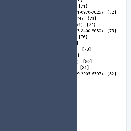
64
ワッシ（1788-6741-0400）【71】
65
にこにこチンパンジー（7661-0970-7025）【72】
66
Dear bride（4321-3872-9324）【73】
67
やくもべに（2988-2826-6766）【74】
68
だいすけあれをみろ！（6093-8400-8630）【75】
69
ぽわり（0638-9785-7774）【76】
70
N（2956-8953-9963）【77】
71
aeonian（0622-3883-3803）【78】
72
ゆ（0259-7416-8210）【79】
73
Nautilus（2806-1311-6909）【80】
74
Cavern（3282-4002-1648）【81】
75
やまちゃん☆はいしん（2369-2905-6397）【82】