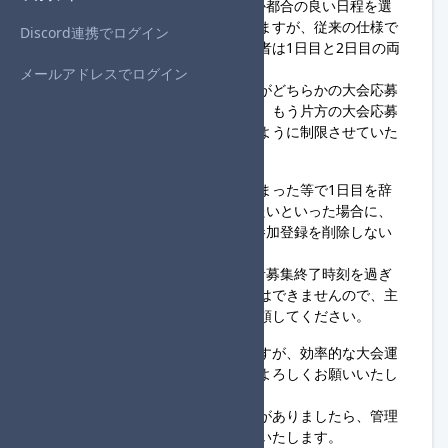
の2つ用意され、参加者はどちらか都合の良い日程を選
び予選の参加登録を行う形になりますが、従来の仕様で
Discord連携でログイン
は重複登録制限がないため、参加者は1日目と2日目の両
方に参加登録できてしまいます。
メールアドレスでログイン
この問題への対策として、参加者がどちらかの大会応募
フォームに参加登録済みの場合は、もう片方の大会応募
フォームには参加登録が行えないように制限させていた
だきます。
この仕様により、急用が入ってしまった等で1日目を辞
退して2日目に改めて参加登録したいといった場合に、
先に1日目の大会応募フォームで参加登録を削除しない
と2日目に参加登録ができません。
1日目の辞退のタイミングが参加者募集終了時刻を過ぎ
ている場合、ご自身での登録削除はできませんので、主
催者に事情を説明し登録削除を依頼してください。
利用者様にはお手数をおかけしますが、効率的な大会運
営のためにご理解・ご協力のほどよろしくお願いいたし
ます。
上記対応について何かご不明な点がありましたら、管理
者のささはらまでご連絡をお願いいたします。