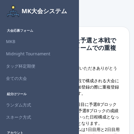
MK大会システム
大会応募フォーム
複数の日程に分割された予選と本戦で
MKB
構成される大会応募フォームでの重複
Midnight Tournament
登録制限について
タッグ杯定期便
日頃よりMK大会システムをご利用いただきありがとう
ございます。
全ての大会
複数の日程に分割された予選と本戦で構成される大会に
ついて、大会応募フォームでの参加登録の際に重複登録
制限を行うように仕様を変更します。
組分けツール
1日目に予選Aブロックを実施、2日目に予選Bブロック
ランダム方式
を実施、3日目に予選Aブロックと予選Bブロックの成績
上位者による本戦を実施する、といった日程構成となっ
スネーク方式
ている大会が重複登録制限の対象となります。
この構成の場合、大会応募フォームは1日目用と2日目用
アカウント