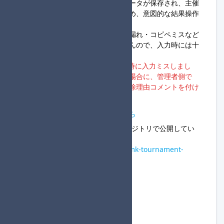
また、組み分け実行後には必ずデータが保存され、主催
者自身でデータ削除はできないため、意図的な結果操作
ができません。
組み分けデータの入力内容に補充漏れ・コピペミスなど
があっても、やり直しができませんので、入力時には十
分注意してください。
※大会主催者様から「組み分けの時に入力ミスしまし
た」などの個別連絡をいただいた場合に、管理者側で
「組み分け失敗データ」として削除理由コメントを付け
る場合があります。
組分けツールの使い方説明はこちら
ソースコードは以下のGitHubリポジトリで公開してい
ます。
https://github.com/y-sasahara/mk-tournament-
system
スネーク方式の組分けはこちら