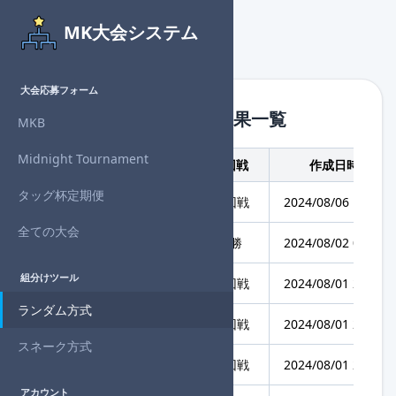
MK大会システム
大会応募フォーム
組分けツール - 組分け結果一覧
MKB
Midnight Tournament
大会名
回戦
作成日時
タッグ杯定期便
らぴすタッグ杯 #13
1回戦
2024/08/06 19:34
全ての大会
Midnight個人杯 Vol.31
決勝
2024/08/02 00:20
組分けツール
Midnight個人杯 Vol.31
3回戦
2024/08/01 23:52
ランダム方式
Midnight個人杯 Vol.31
2回戦
2024/08/01 23:25
スネーク方式
Midnight個人杯 Vol.31
1回戦
2024/08/01 22:51
アカウント