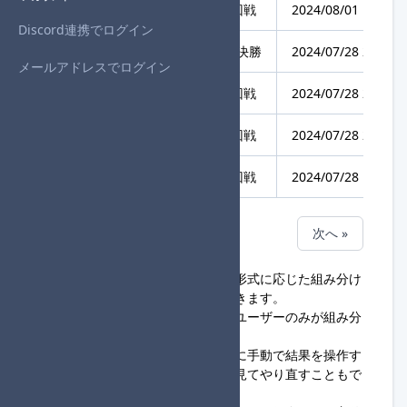
らぴす個人杯 #13
1回戦
2024/08/01 19:34
Discord連携でログイン
第34回 タッグ杯定期便
準決勝
2024/07/28 21:54
メールアドレスでログイン
第34回 タッグ杯定期便
3回戦
2024/07/28 20:44
第34回 タッグ杯定期便
3回戦
2024/07/28 20:44
第34回 タッグ杯定期便
2回戦
2024/07/28 19:51
« 前へ
次へ »
組み分けツールでは、大会の対戦形式に応じた組み分け
データを作成・保存することができます。
現時点では、大会主催権限のあるユーザーのみが組み分
けデータを作成できます。
このツールでは、組み分け実行時に手動で結果を操作す
ることはできず、実行前に結果を見てやり直すこともで
きません。