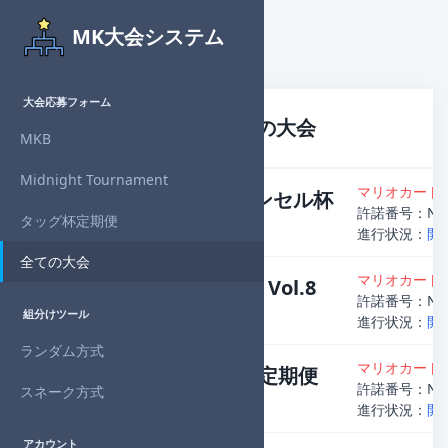
MK大会システム
大会応募フォーム
大会応募フォーム - 全ての大会
MKB
Midnight Tournament
マリオカート8
第15回フォーマンセル杯
許諾番号：NJ23
タッグ杯定期便
主催者
：Yua
進行状況：
開
全ての大会
マリオカート8
Midnight個人杯 Vol.8
許諾番号：NJ23
組分けツール
主催者
：Denzo
進行状況：
開
ランダム方式
マリオカート8
第28回 タッグ杯定期便
許諾番号：NJ23
スネーク方式
主催者
：RaGuO
進行状況：
開
アカウント