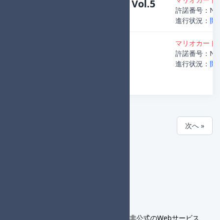
Midnight個人杯 Vol.5
許諾番号：NJ23
主催者
：Denzo
進行状況：
開
マリオカート8
第32回個人杯
許諾番号：NJ23
主催者
：Denzo
進行状況：
開
« 前へ
次へ »
当サービスは個人が開発・運営する非公式のWebサービス