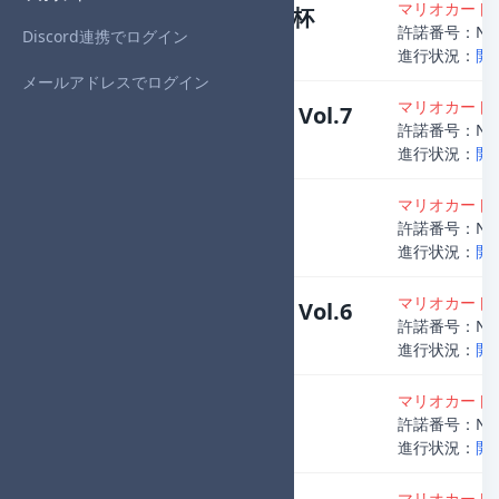
マリオカート8
第4回チーミング杯
許諾番号：NJ23
Discord連携でログイン
主催者
：SASUGA
進行状況：
開
メールアドレスでログイン
マリオカート8
Midnight個人杯 Vol.7
許諾番号：NJ23
主催者
：Denzo
進行状況：
開
マリオカート8
ワルハナ個人杯
許諾番号：NJ23
主催者
：Yua
進行状況：
開
マリオカート8
Midnight個人杯 Vol.6
許諾番号：NJ23
主催者
：Denzo
進行状況：
開
マリオカート8
DLCタッグ杯
許諾番号：NJ23
主催者
：Nim
進行状況：
開
マリオカート8