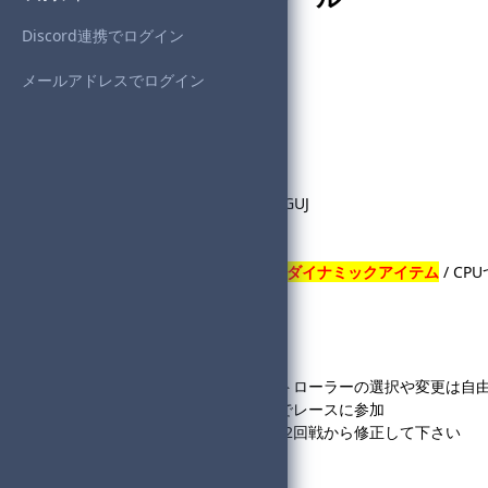
Discord連携でログイン
◆開催日時
・2024年4月13日(土)20:00
メールアドレスでログイン
◆1回戦組み分け
・2024年4月13日(土)18:30～
◆MKB大会進行サーバー
https://discord.gg/ZrX2WVGGUJ
◆ルール
・グランプリ150cc / 個人戦 /
ダイナミックアイテム
/ CP
・全回戦必ずCPUあり
・レース数
1回戦＆2回戦：8レース
3回戦～決勝：12レース
・タイヤ、グライダー、コントローラーの選択や変更は自
・登録した参加名と同じ名前でレースに参加
※1回戦でミスがあった場合は2回戦から修正して下さい
◆共通ルールについて