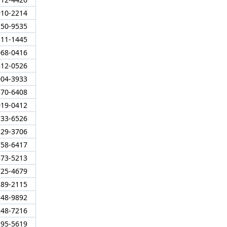
910-2214
150-9535
311-1445
068-0416
812-0526
004-3933
370-6408
019-0412
733-6526
329-3706
758-6417
873-5213
725-4679
189-2115
548-9892
248-7216
295-5619