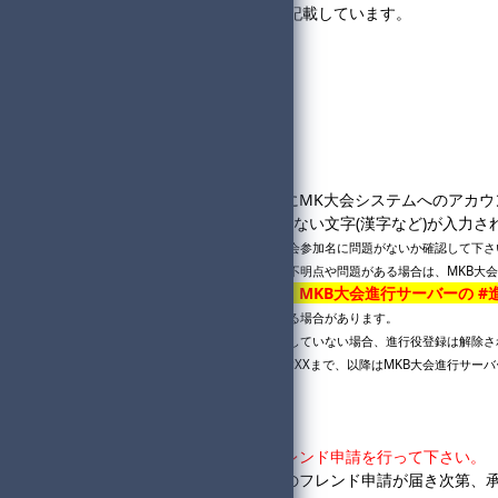
・MKB大会進行サーバー内に記載しています。
#参加登録について
#禁止・注意事項について
#補欠補充について
#通過について
#回線落ちについて
◆参加方法について
・
アカウント登録手順
を参考にMK大会システムへのアカウ
・NintendoSwitchで使用出来ない文字(漢字など)が
※エラーメッセージの内容を見て、大会参加名に問題がないか確認して下さ
※アカウント登録や参加登録について不明点や問題がある場合は、MKB大
・
進行役の方は登録確認の為、
MKB大会進行サーバー
の 
※主催者側の判断で進行役をお断りする場合があります。
※参加登録締め切りまでにボタンを押していない場合、進行役登録は解除さ
※大会フォーム内での進行役変更はXX:XXまで、以降はMKB大会進行サー
◆1回戦開始までの流れ
①18:30～19:40
・
進行役は同組の参加者へフレンド申請を行って下さい。
・参加者は同組の進行役からのフレンド申請が届き次第、