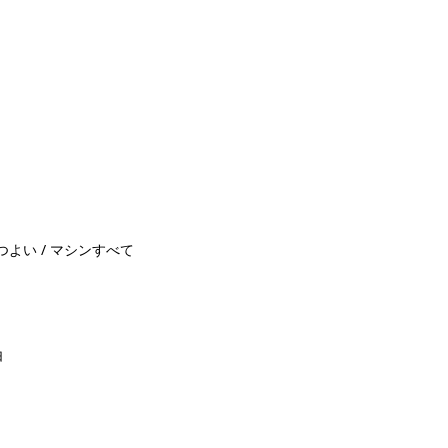
Uつよい / マシンすべて
由