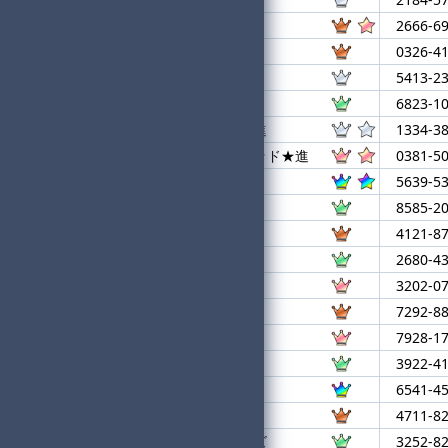
11
Second Z★進
2666-6
12
ばちこりかさい
0326-4
13
リンボ
5413-2
14
Fgu
6823-1
15
マインドセット★進
1334-3
16
むげんゾンビクアッド★進
0381-5
17
キュアスカイ★進
5639-5
18
いぶちんゆー
8585-2
19
がおぱわるぅ★
4121-8
20
Sierra
2680-4
21
PON
3202-0
22
はらぺこじろう
7292-8
23
フロートウェイ
7928-1
24
ヤスアキ
3922-4
25
みらくらぱーく
6541-4
26
モンキーターン
4711-8
27
さよならメモリーズ
3252-8