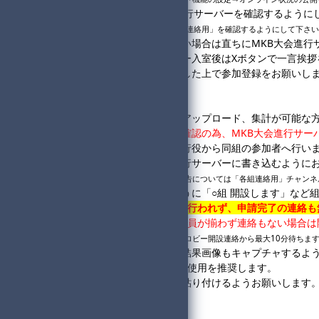
・大会当日は随時MKB大会進行サーバーを確認するように
※「MKB大会進行サーバー」の「各組連絡用」を確認するようにして下さ
・ロビー開設後に入室できない場合は直ちにMKB大会進行
・名前と本人確認のためロビー入室後はXボタンで一言挨拶
・大会ルールを全て読み理解した上で参加登録をお願いし
◆進行役様へ
・進行役はロビー開設、画像アップロード、集計が可能な
・
進行役で登録した方は本人確認の為、
MKB大会進行サー
・フレンドコードの申請は進行役から同組の参加者へ行い
・ロビー開設の報告を大会進行サーバーに書き込むように
※フレンド申請、ロビー開設、開始報告については「各組連絡用」チャンネ
・書き込みは何組か分かるように「○組 開設します」など
・
20:00までにフレンド申請が行われず、申請完了の連絡
・
ロビー開設から5分経過し全員が揃わず連絡もない場合は
※未合流の方から連絡があった場合はロビー開設連絡から最大10分待ちま
・回線落ちに備え毎レースの結果画像もキャプチャするよ
・
大規模杯集計機-個人(1v1)
の使用を推奨します。
・試合結果に主催用コピペを貼り付けるようお願いします
◆各回戦の進行役選定方法