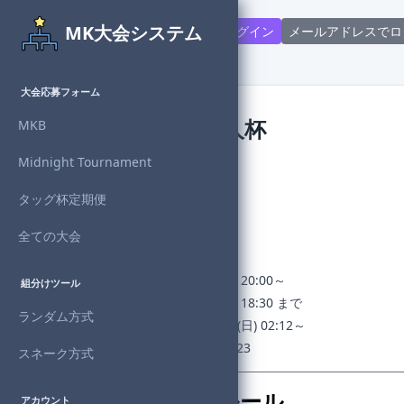
MK大会システム
Discord連携で新規登録・ログイン
メールアドレスでロ
大会応募フォーム
ダイナミック個人杯
MKB
Midnight Tournament
主催者
：mato6965
対戦形式：個人
タッグ杯定期便
回戦数
：5回戦制
進行状況：
開催終了
全ての大会
チェックイン：なし
開催日時：2024年4月13日(土) 20:00～
組分けツール
募集期間：2024年4月13日(土) 18:30 まで
ランダム方式
1回戦組分け：2024年4月14日(日) 02:12～
許諾番号：NJ24-AABPA-N00823
スネーク方式
開催概要・参加ルール
アカウント