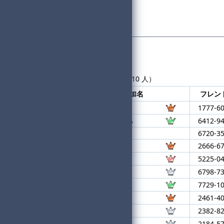
一般参加者数：98
進行役数：10
合計組数：9
参加者一覧
現在の参加者数：108人
最大 288 人まで（補欠は最大 10 人）
登録順
大会参加名
フレン
1
いるか
1777-6
2
けいけいちゃんねる
6412-9
3
リッスンバーグ
6720-3
4
electrical
2666-6
5
LOOON4
5225-0
6
♪ロ
6798-7
7
Rapidshot
7729-1
8
rain
2461-4
9
りん
2382-8
10
はらぺこたろう
2184-5