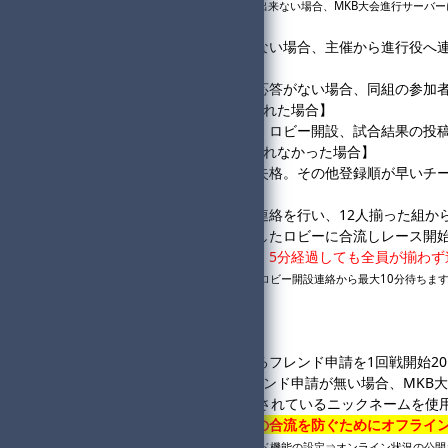
※進行役は19:40までにフレンド申請出来ない場合、MKB大会進行サーバ
②19:40～19:45
・進行役チームからの応答がない場合、主催から進行役へ
③19:45～20:00
・上記②対応後も進行役から応答がない場合、同組の参加
【20:00までに代理進行役が現れた場合】
⇒代理進行役にフレンド申請、ロビー開設、試合結果の投
【20:00までに代理進行役が現れなかった場合】
⇒応答がない進行役チームを失格。その他登録順が早いチー
④20:00～
・進行役はロビー開設と開設連絡を行い、12人揃った組か
・参加者は同組進行役が開設したロビーに合流しレース開
・
進行役はロビー開設連絡後、5分経過しても全員が揃わず
※未合流の方から連絡があった場合はロビー開設連絡から最大10分待ちま
◆参加者様へ
・同組進行役から送られてくるフレンド申請を1回戦開始20
・19:40時点で進行役からフレンド申請が無い場合、
MKB
・参加名はSwitch本体に設定されているニックネームを使
・
進行役でない方は、部外者の合流を防ぐためにオフライ
※マイページ⇒ユーザー設定⇒フレンド機能の設定⇒オンライン状況の公開