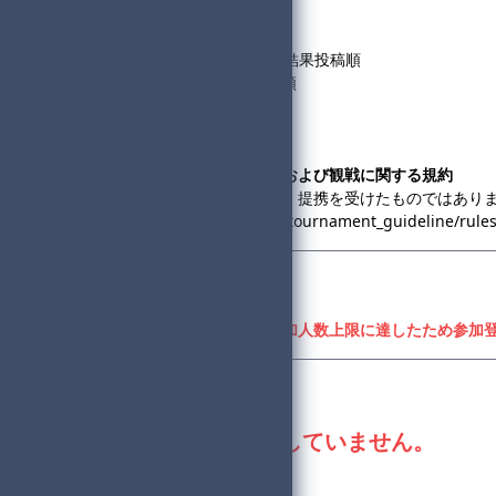
・以下の通り決定します。
1回戦 / 大会フォーム登録順
2回戦～3回戦 / 前回戦の集計結果投稿順
準決勝～決勝 / 前回戦の得点順
◆コミュニティ大会への出場および観戦に関する規約
・この大会は、任天堂の協賛・提携を受けたものではあり
https://www.nintendo.co.jp/tournament_guideline/rule
参加登録
参加者募集期間外、または参加人数上限に達したため参加
登録状況
現在、進行役は不足していません。
合計参加者数：108